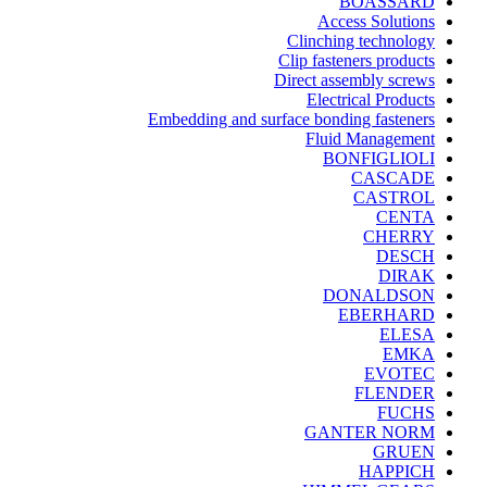
BOASSARD
Access Solutions
Clinching technology
Clip fasteners products
Direct assembly screws
Electrical Products
Embedding and surface bonding fasteners
Fluid Management
BONFIGLIOLI
CASCADE
CASTROL
CENTA
CHERRY
DESCH
DIRAK
DONALDSON
EBERHARD
ELESA
EMKA
EVOTEC
FLENDER
FUCHS
GANTER NORM
GRUEN
HAPPICH