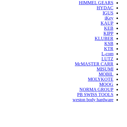
HIMMEL GEARS
HYDAC
IGUS
iKey
KAUP
KEB
KIPP
KLUBER
KSB
KTR
L-com
LUTZ
McMASTER CARR
MISUMI
MOBIL
MOLYKOTE
MOOG
NORMA GROUP
PB SWISS TOOLS
weston body hardware