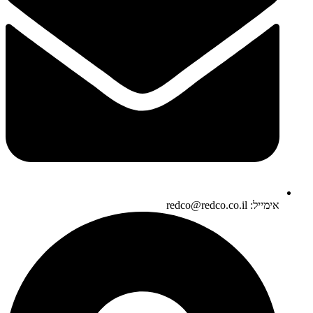
אימייל: redco@redco.co.il