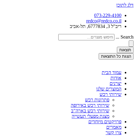
דלג לתוכן
073-229-4100
redco@redco.co.il
ריב"ל 3, 6777834, תל-אביב
Search ...
תוצאות
הצגת כל התוצאות
עמוד הבית
אודות
יצרנים
המוצרים שלנו
שירותי רכש
פתרונות רכש
שירותי רכש באירופה
שירותי רכש בארה"ב
מצגת מפעלי תעשייה
פרויקטים מיוחדים
מאמרים
צרו קשר