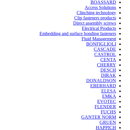
BOASSARD
Access Solutions
Clinching technology
Clip fasteners products
Direct assembly screws
Electrical Products
Embedding and surface bonding fasteners
Fluid Management
BONFIGLIOLI
CASCADE
CASTROL
CENTA
CHERRY
DESCH
DIRAK
DONALDSON
EBERHARD
ELESA
EMKA
EVOTEC
FLENDER
FUCHS
GANTER NORM
GRUEN
HAPPICH