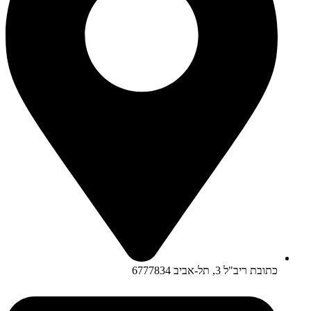
כתובת ריב"ל 3, תל-אביב 6777834