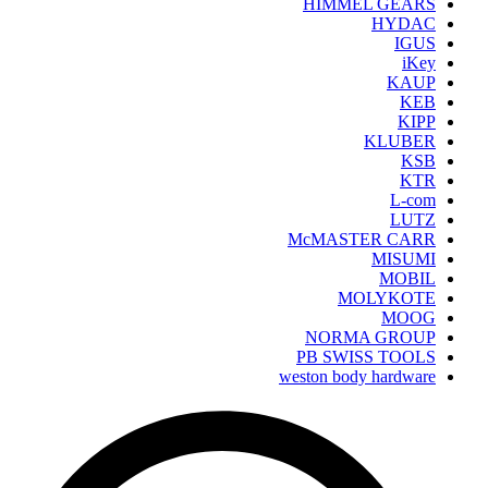
HIMMEL GEARS
HYDAC
IGUS
iKey
KAUP
KEB
KIPP
KLUBER
KSB
KTR
L-com
LUTZ
McMASTER CARR
MISUMI
MOBIL
MOLYKOTE
MOOG
NORMA GROUP
PB SWISS TOOLS
weston body hardware