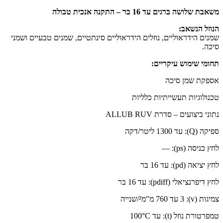
משאבת שלושה ברגים עד 16 בר – התקנה אנכית טבולה
הנוזל הנשאב:
שמנים הידראוליים, נוזלים הידראוליים סינתטיים, שמנים טבעיים ושמני
סיכה.
תחומי שימוש עיקריים:
אספקת שמן סיכה
טכנולוגיות תעשייתיות כלליות
נתוני ביצועים – סדרת ALLUB RUV
ספיקה (Q): עד 1300 ליטר/דקה
לחץ כניסה (ps): —
לחץ יציאה (pd): עד 16 בר
לחץ דיפרנציאלי (pdiff): עד 16 בר
צמיגות (v): 3 עד 760 מ"מ²/שנייה
טמפרטורת נוזל (t): עד 100°C