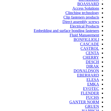
BOASSARD
Access Solutions
Clinching technology
Clip fasteners products
Direct assembly screws
Electrical Products
Embedding and surface bonding fasteners
Fluid Management
BONFIGLIOLI
CASCADE
CASTROL
CENTA
CHERRY
DESCH
DIRAK
DONALDSON
EBERHARD
ELESA
EMKA
EVOTEC
FLENDER
FUCHS
GANTER NORM
GRUEN
HAPPICH