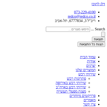
דלג לתוכן
073-229-4100
redco@redco.co.il
ריב"ל 3, 6777834, תל-אביב
Search ...
תוצאות
הצגת כל התוצאות
עמוד הבית
אודות
יצרנים
המוצרים שלנו
שירותי רכש
פתרונות רכש
שירותי רכש באירופה
שירותי רכש בארה"ב
מצגת מפעלי תעשייה
פרויקטים מיוחדים
מאמרים
צרו קשר