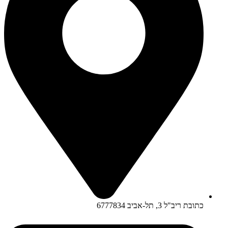
כתובת ריב"ל 3, תל-אביב 6777834