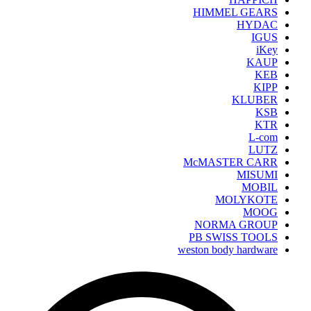
HIMMEL GEARS
HYDAC
IGUS
iKey
KAUP
KEB
KIPP
KLUBER
KSB
KTR
L-com
LUTZ
McMASTER CARR
MISUMI
MOBIL
MOLYKOTE
MOOG
NORMA GROUP
PB SWISS TOOLS
weston body hardware