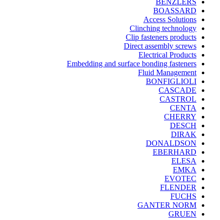
BENZLERS
BOASSARD
Access Solutions
Clinching technology
Clip fasteners products
Direct assembly screws
Electrical Products
Embedding and surface bonding fasteners
Fluid Management
BONFIGLIOLI
CASCADE
CASTROL
CENTA
CHERRY
DESCH
DIRAK
DONALDSON
EBERHARD
ELESA
EMKA
EVOTEC
FLENDER
FUCHS
GANTER NORM
GRUEN