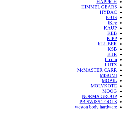
HAPPICH
HIMMEL GEARS
HYDAC
IGUS
iKey
KAUP
KEB
KIPP
KLUBER
KSB
KTR
L-com
LUTZ
McMASTER CARR
MISUMI
MOBIL
MOLYKOTE
MOOG
NORMA GROUP
PB SWISS TOOLS
weston body hardware