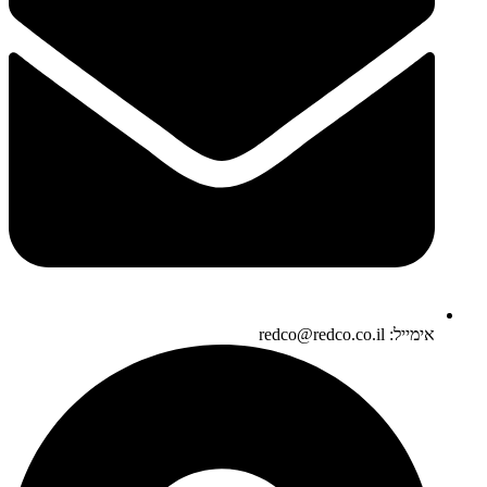
אימייל: redco@redco.co.il