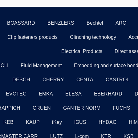
BOASSARD
BENZLERS
Bechtel
ARO
Clip fasteners products
Clinching technology
Acce
Electrical Products
Direct ass
OLI
Fluid Management
Embedding and surface bondi
DESCH
CHERRY
CENTA
CASTROL
EVOTEC
EMKA
ELESA
EBERHARD
D
HAPPICH
GRUEN
GANTER NORM
FUCHS
KEB
KAUP
iKey
IGUS
HYDAC
HIM
cMASTER CARR
LUTZ
L-com
KTR
KSB