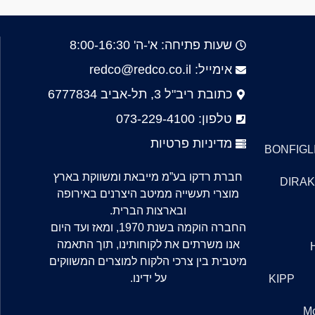
שעות פתיחה: א'-ה' 8:00-16:30
אימייל: redco@redco.co.il
כתובת ריב"ל 3, תל-אביב 6777834
טלפון: 073-229-4100
מדיניות פרטיות
BONFIGLI
חברת רדקו בע”מ מייבאת ומשווקת בארץ
DIRAK
מוצרי תעשייה ממיטב היצרנים באירופה
ובארצות הברית.
החברה הוקמה בשנת 1970, ומאז ועד היום
אנו משרתים את לקוחותינו, תוך התאמה
מיטבית בין צרכי הלקוח למוצרים המשווקים
על ידינו.
KIPP
M