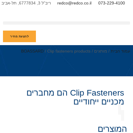
redc
ריב"ל 3, 6777834, תל-אביב
להצעת מחיר
BOASSARD
/ Clip faste
Clip Fasten הם מחברים