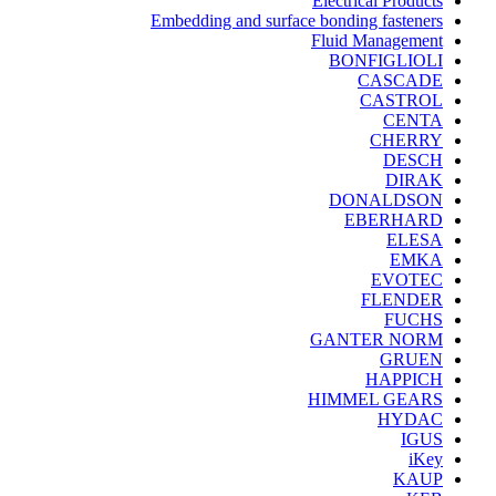
Electrical Products
Embedding and surface bonding fasteners
Fluid Management
BONFIGLIOLI
CASCADE
CASTROL
CENTA
CHERRY
DESCH
DIRAK
DONALDSON
EBERHARD
ELESA
EMKA
EVOTEC
FLENDER
FUCHS
GANTER NORM
GRUEN
HAPPICH
HIMMEL GEARS
HYDAC
IGUS
iKey
KAUP