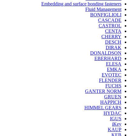
Embedding and surface bonding fasteners
Fluid Management
BONFIGLIOLI
CASCADE
CASTROL
CENTA
CHERRY
DESCH
DIRAK
DONALDSON
EBERHARD
ELESA
EMKA
EVOTEC
FLENDER
FUCHS
GANTER NORM
GRUEN
HAPPICH
HIMMEL GEARS
HYDAC
IGUS
iKey
KAUP
KEB