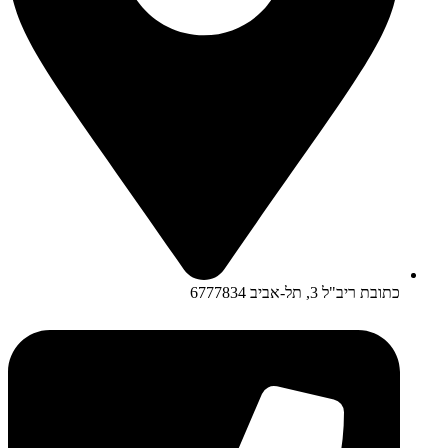
כתובת ריב"ל 3, תל-אביב 6777834