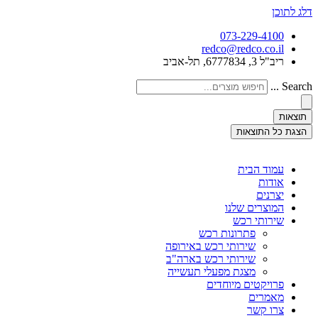
דלג לתוכן
073-229-4100
redco@redco.co.il
ריב"ל 3, 6777834, תל-אביב
Search ...
תוצאות
הצגת כל התוצאות
עמוד הבית
אודות
יצרנים
המוצרים שלנו
שירותי רכש
פתרונות רכש
שירותי רכש באירופה
שירותי רכש בארה"ב
מצגת מפעלי תעשייה
פרויקטים מיוחדים
מאמרים
צרו קשר