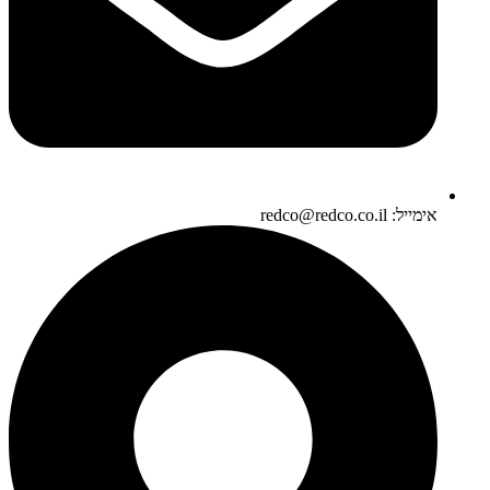
אימייל: redco@redco.co.il