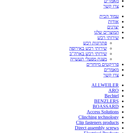
מאמרים
צרו קשר
עמוד הבית
אודות
יצרנים
המוצרים שלנו
שירותי רכש
פתרונות רכש
שירותי רכש באירופה
שירותי רכש בארה"ב
מצגת מפעלי תעשייה
פרויקטים מיוחדים
מאמרים
צרו קשר
ALLWEILER
ARO
Bechtel
BENZLERS
BOASSARD
Access Solutions
Clinching technology
Clip fasteners products
Direct assembly screws