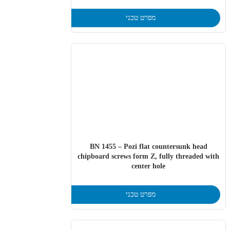
מפרט טכני
BN 1455 – Pozi flat countersunk head
chipboard screws form Z, fully threaded with
center hole
מפרט טכני