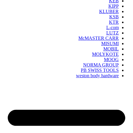
KEB
KIPP
KLUBER
KSB
KTR
L-com
LUTZ
McMASTER CARR
MISUMI
MOBIL
MOLYKOTE
MOOG
NORMA GROUP
PB SWISS TOOLS
weston body hardware