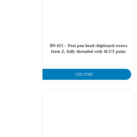
BN 615 – Pozi pan head chipboard screws
form Z, fully threaded with 4CUT point
מפרט טכני