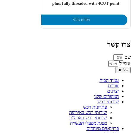
plus, fully threaded with 4CUT point
מפרט טכני
צרו קשר
שם
אימייל
שליחה
עמוד הבית
אודות
יצרנים
המוצרים שלנו
שירותי רכש
פתרונות רכש
שירותי רכש באירופה
שירותי רכש בארה"ב
מצגת מפעלי תעשייה
פרויקטים מיוחדים