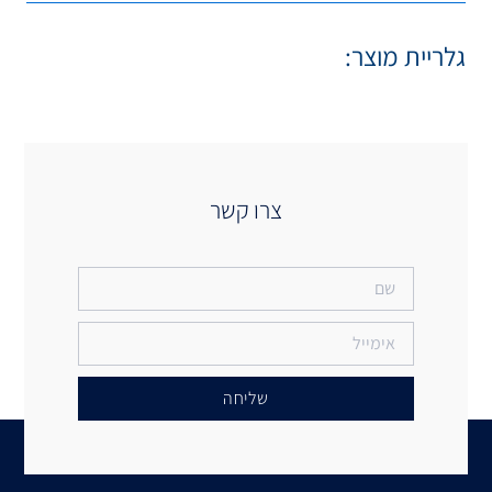
 קשר
יחה