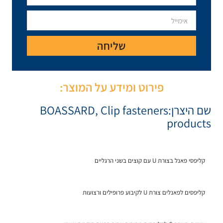
יחה
ע על המוצר:
BOASSARD
,
Cli