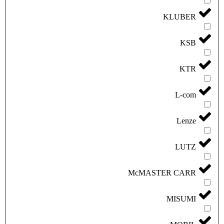
KLUBER
KSB
KTR
L-com
Lenze
LUTZ
McMASTER CARR
MISUMI