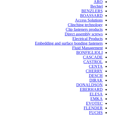
ARO
Bechtel
BENZLERS
BOASSARD
Access Solutions
Clinching technology
Clip fasteners products
Direct assembly screws
Electrical Products
Embedding and surface bonding fasteners
Fluid Management
BONFIGLIOLI
CASCADE
CASTROL
CENTA
CHERRY
DESCH
DIRAK
DONALDSON
EBERHARD
ELESA
EMKA
EVOTEC
FLENDER
FUCHS