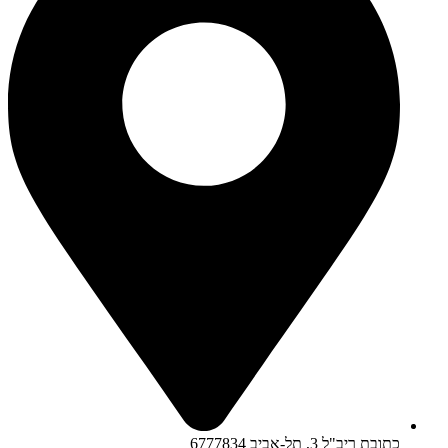
כתובת ריב"ל 3, תל-אביב 6777834