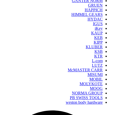
GANTER NORM
GRUEN
HAPPICH
HIMMEL GEARS
HYDAC
IGUS
iKey
KAUP
KEB
KIPP
KLUBER
KSB
KTR
L-com
LUTZ
McMASTER CARR
MISUMI
MOBIL
MOLYKOTE
MOOG
NORMA GROUP
PB SWISS TOOLS
weston body hardware