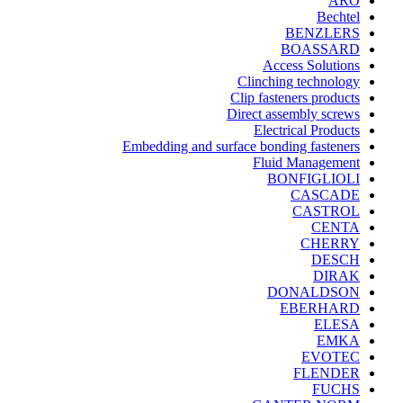
ARO
Bechtel
BENZLERS
BOASSARD
Access Solutions
Clinching technology
Clip fasteners products
Direct assembly screws
Electrical Products
Embedding and surface bonding fasteners
Fluid Management
BONFIGLIOLI
CASCADE
CASTROL
CENTA
CHERRY
DESCH
DIRAK
DONALDSON
EBERHARD
ELESA
EMKA
EVOTEC
FLENDER
FUCHS