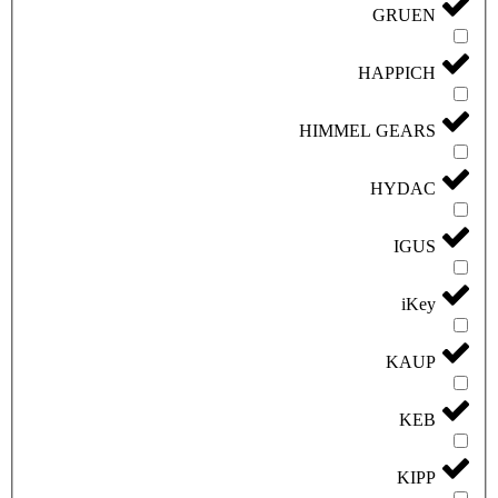
GRUEN
HAPPICH
HIMMEL GEARS
HYDAC
IGUS
iKey
KAUP
KEB
KIPP