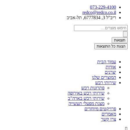
דלג
073-229-4100
לתוכן
redco@redco.co.il
ריב"ל 3, 6777834, תל-אביב
Search
...
תוצאות
הצגת כל התוצאות
עמוד הבית
אודות
יצרנים
המוצרים שלנו
שירותי רכש
פתרונות רכש
שירותי רכש באירופה
שירותי רכש בארה"ב
מצגת מפעלי תעשייה
פרויקטים מיוחדים
מאמרים
צרו קשר