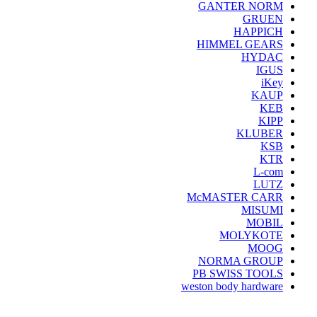
GANTER NORM
GRUEN
HAPPICH
HIMMEL GEARS
HYDAC
IGUS
iKey
KAUP
KEB
KIPP
KLUBER
KSB
KTR
L-com
LUTZ
McMASTER CARR
MISUMI
MOBIL
MOLYKOTE
MOOG
NORMA GROUP
PB SWISS TOOLS
weston body hardware