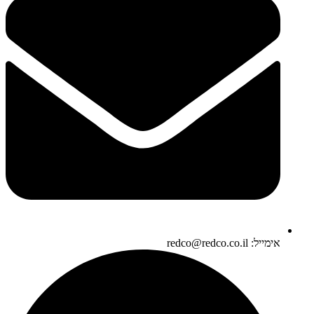
אימייל: redco@redco.co.il