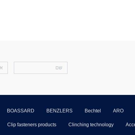
BOASSARD
BENZLERS
Bechtel
ARO
Clip fasteners products
Clinching technology
Acce