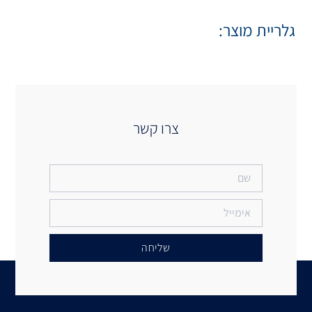
 קשר
יחה