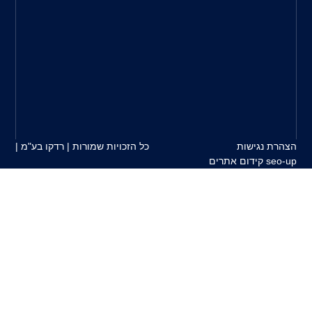
בין
צרכי
הלקוח
למוצרים
המשווקים
על
ידינו.
כל הזכויות שמורות | רדקו בע"מ |