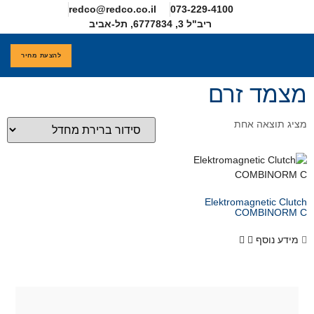
redco@redco.co.il
להצעת מחיר
חדים