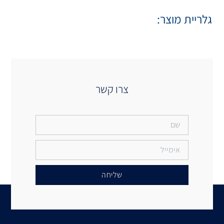
 קשר
יחה