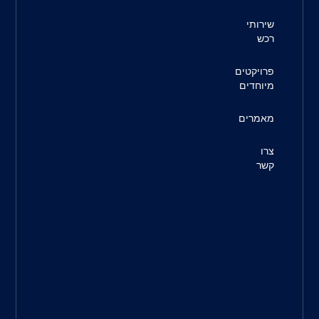
ריב"ל 3,
תל-אביב
6777834
טלפון:
073-
229-
4100
מדיניות
פרטיות
חברת
רדקו
בע”מ
מייבאת
ומשווקת
בארץ
מוצרי
תעשייה
ממיטב
היצרנים