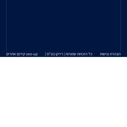
צרכי
הלקוח
למוצרים
המשווקים
על
ידינו.
| רדקו בע"מ |
seo-up קידום אתרים