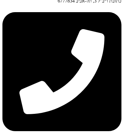
כתובת ריב"ל 3, תל-אביב 6777834