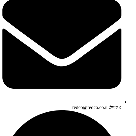
אימייל: redco@redco.co.il