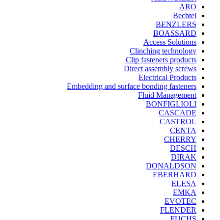
ARO
Bechtel
BENZLERS
BOASSARD
Access Solutions
Clinching technology
Clip fasteners products
Direct assembly screws
Electrical Products
Embedding and surface bonding fasteners
Fluid Management
BONFIGLIOLI
CASCADE
CASTROL
CENTA
CHERRY
DESCH
DIRAK
DONALDSON
EBERHARD
ELESA
EMKA
EVOTEC
FLENDER
FUCHS