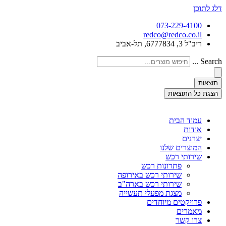
דלג לתוכן
073-229-4100
redco@redco.co.il
ריב"ל 3, 6777834, תל-אביב
Search ...
תוצאות
הצגת כל התוצאות
עמוד הבית
אודות
יצרנים
המוצרים שלנו
שירותי רכש
פתרונות רכש
שירותי רכש באירופה
שירותי רכש בארה"ב
מצגת מפעלי תעשייה
פרויקטים מיוחדים
מאמרים
צרו קשר