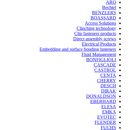
ARO
Bechtel
BENZLERS
BOASSARD
Access Solutions
Clinching technology
Clip fasteners products
Direct assembly screws
Electrical Products
Embedding and surface bonding fasteners
Fluid Management
BONFIGLIOLI
CASCADE
CASTROL
CENTA
CHERRY
DESCH
DIRAK
DONALDSON
EBERHARD
ELESA
EMKA
EVOTEC
FLENDER
FUCHS