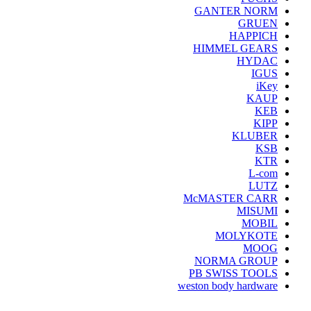
GANTER NORM
GRUEN
HAPPICH
HIMMEL GEARS
HYDAC
IGUS
iKey
KAUP
KEB
KIPP
KLUBER
KSB
KTR
L-com
LUTZ
McMASTER CARR
MISUMI
MOBIL
MOLYKOTE
MOOG
NORMA GROUP
PB SWISS TOOLS
weston body hardware