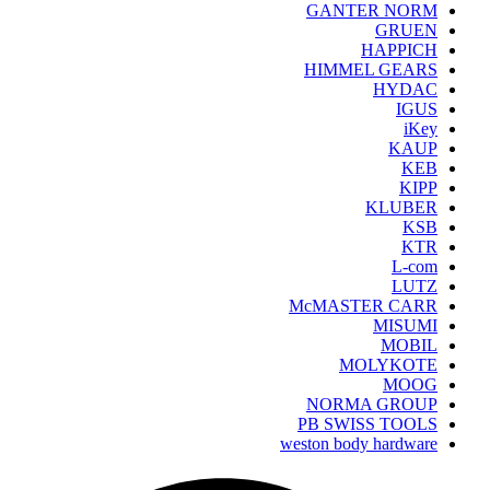
GANTER NORM
GRUEN
HAPPICH
HIMMEL GEARS
HYDAC
IGUS
iKey
KAUP
KEB
KIPP
KLUBER
KSB
KTR
L-com
LUTZ
McMASTER CARR
MISUMI
MOBIL
MOLYKOTE
MOOG
NORMA GROUP
PB SWISS TOOLS
weston body hardware