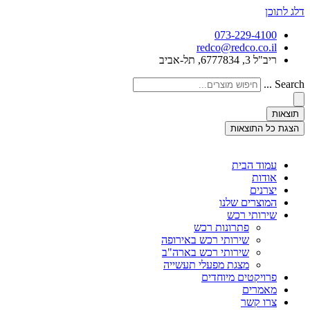
דלג לתוכן
073-229-4100
redco@redco.co.il
ריב"ל 3, 6777834, תל-אביב
Search ...
תוצאות
הצגת כל התוצאות
עמוד הבית
אודות
יצרנים
המוצרים שלנו
שירותי רכש
פתרונות רכש
שירותי רכש באירופה
שירותי רכש בארה"ב
מצגת מפעלי תעשייה
פרויקטים מיוחדים
מאמרים
צרו קשר