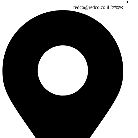
אימייל: redco@redco.co.il