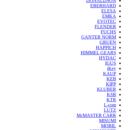
DONALDSON
EBERHARD
ELESA
EMKA
EVOTEC
FLENDER
FUCHS
GANTER NORM
GRUEN
HAPPICH
HIMMEL GEARS
HYDAC
IGUS
iKey
KAUP
KEB
KIPP
KLUBER
KSB
KTR
L-com
LUTZ
McMASTER CARR
MISUMI
MOBIL