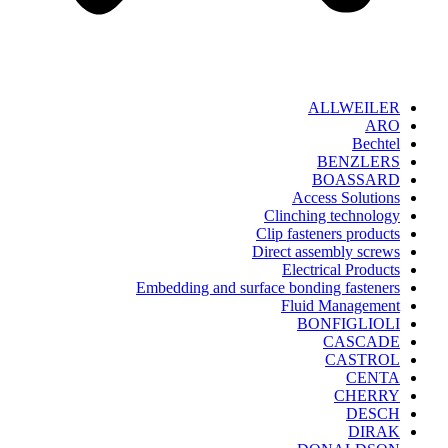
ALLWEILER
ARO
Bechtel
BENZLERS
BOASSARD
Access Solutions
Clinching technology
Clip fasteners products
Direct assembly screws
Electrical Products
Embedding and surface bonding fasteners
Fluid Management
BONFIGLIOLI
CASCADE
CASTROL
CENTA
CHERRY
DESCH
DIRAK