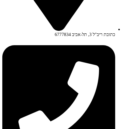
כתובת ריב"ל 3, תל-אביב 6777834