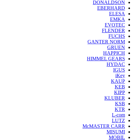
DONALDSON
EBERHARD
ELESA
EMKA
EVOTEC
FLENDER
FUCHS
GANTER NORM
GRUEN
HAPPICH
HIMMEL GEARS
HYDAC
IGUS
iKey
KAUP
KEB
KIPP
KLUBER
KSB
KTR
L-com
LUTZ
McMASTER CARR
MISUMI
MOBIL