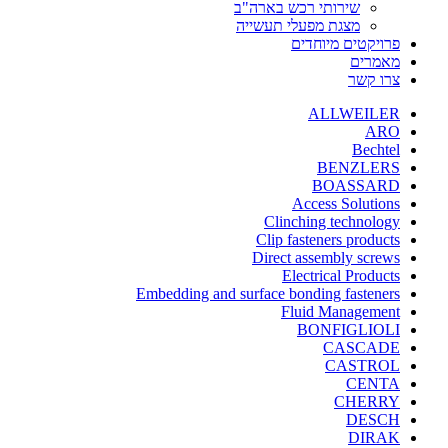
שירותי רכש בארה"ב
מצגת מפעלי תעשייה
פרויקטים מיוחדים
מאמרים
צרו קשר
ALLWEILER
ARO
Bechtel
BENZLERS
BOASSARD
Access Solutions
Clinching technology
Clip fasteners products
Direct assembly screws
Electrical Products
Embedding and surface bonding fasteners
Fluid Management
BONFIGLIOLI
CASCADE
CASTROL
CENTA
CHERRY
DESCH
DIRAK