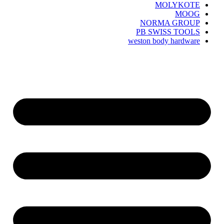
MOLYKOTE
MOOG
NORMA GROUP
PB SWISS TOOLS
weston body hardware