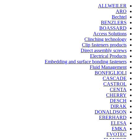
ALLWEILER
ARO
Bechtel
BENZLERS
BOASSARD
Access Solutions
Clinching technology
Clip fasteners products
Direct assembly screws
Electrical Products
Embedding and surface bonding fasteners
Fluid Management
BONFIGLIOLI
CASCADE
CASTROL
CENTA
CHERRY
DESCH
DIRAK
DONALDSON
EBERHARD
ELESA
EMKA
EVOTEC