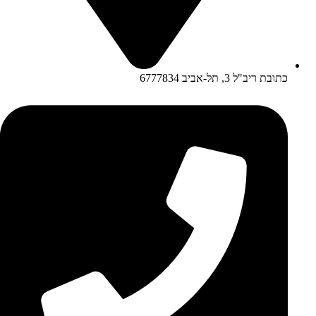
כתובת ריב"ל 3, תל-אביב 6777834