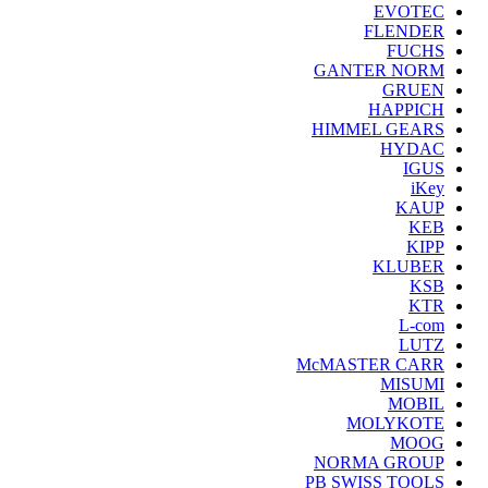
EVOTEC
FLENDER
FUCHS
GANTER NORM
GRUEN
HAPPICH
HIMMEL GEARS
HYDAC
IGUS
iKey
KAUP
KEB
KIPP
KLUBER
KSB
KTR
L-com
LUTZ
McMASTER CARR
MISUMI
MOBIL
MOLYKOTE
MOOG
NORMA GROUP
PB SWISS TOOLS