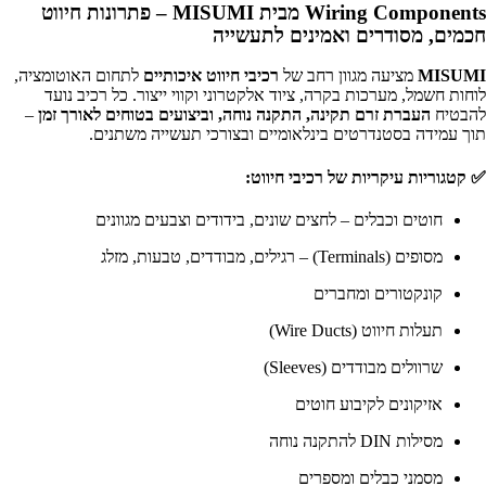
Wiring Components מבית MISUMI – פתרונות חיווט
חכמים, מסודרים ואמינים לתעשייה
MISUMI
מציעה מגוון רחב של
רכיבי חיווט איכותיים
לתחום האוטומציה,
לוחות חשמל, מערכות בקרה, ציוד אלקטרוני וקווי ייצור. כל רכיב נועד
להבטיח
העברת זרם תקינה, התקנה נוחה, וביצועים בטוחים לאורך זמן
–
תוך עמידה בסטנדרטים בינלאומיים ובצורכי תעשייה משתנים.
✅
קטגוריות עיקריות של רכיבי חיווט:
חוטים וכבלים – לחצים שונים, בידודים וצבעים מגוונים
מסופים (Terminals) – רגילים, מבודדים, טבעות, מזלג
קונקטורים ומחברים
תעלות חיווט (Wire Ducts)
שרוולים מבודדים (Sleeves)
אזיקונים לקיבוע חוטים
מסילות DIN להתקנה נוחה
מסמני כבלים ומספרים