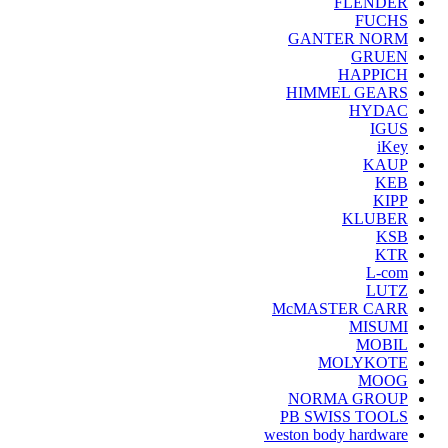
FLENDER
FUCHS
GANTER NORM
GRUEN
HAPPICH
HIMMEL GEARS
HYDAC
IGUS
iKey
KAUP
KEB
KIPP
KLUBER
KSB
KTR
L-com
LUTZ
McMASTER CARR
MISUMI
MOBIL
MOLYKOTE
MOOG
NORMA GROUP
PB SWISS TOOLS
weston body hardware