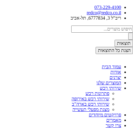
דלג
073-229-4100
לתוכן
redco@redco.co.il
ריב"ל 3, 6777834, תל-אביב
Search
...
תוצאות
הצגת כל התוצאות
עמוד הבית
אודות
יצרנים
המוצרים שלנו
שירותי רכש
פתרונות רכש
שירותי רכש באירופה
שירותי רכש בארה"ב
מצגת מפעלי תעשייה
פרויקטים מיוחדים
מאמרים
צרו קשר