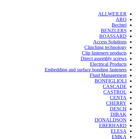
ALLWEILER
ARO
Bechtel
BENZLERS
BOASSARD
Access Solutions
Clinching technology
Clip fasteners products
Direct assembly screws
Electrical Products
Embedding and surface bonding fasteners
Fluid Management
BONFIGLIOLI
CASCADE
CASTROL
CENTA
CHERRY
DESCH
DIRAK
DONALDSON
EBERHARD
ELESA
EMKA