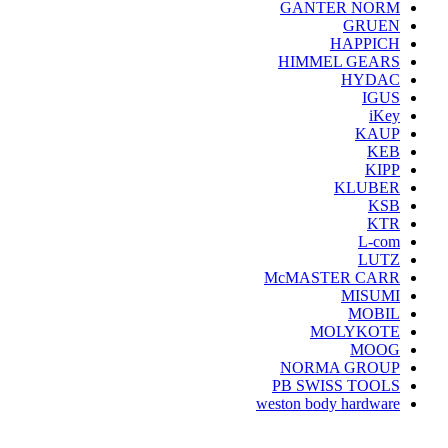
GANTER NORM
GRUEN
HAPPICH
HIMMEL GEARS
HYDAC
IGUS
iKey
KAUP
KEB
KIPP
KLUBER
KSB
KTR
L-com
LUTZ
McMASTER CARR
MISUMI
MOBIL
MOLYKOTE
MOOG
NORMA GROUP
PB SWISS TOOLS
weston body hardware