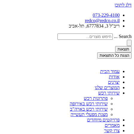
דלג לתוכן
073-229-4100
redco@redco.co.il
ריב"ל 3, 6777834, תל-אביב
Search ...
תוצאות
הצגת כל התוצאות
עמוד הבית
אודות
יצרנים
המוצרים שלנו
שירותי רכש
פתרונות רכש
שירותי רכש באירופה
שירותי רכש בארה"ב
מצגת מפעלי תעשייה
פרויקטים מיוחדים
מאמרים
צרו קשר