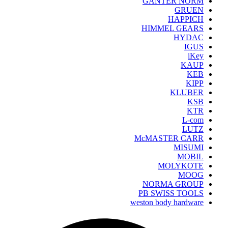
GANTER NORM
GRUEN
HAPPICH
HIMMEL GEARS
HYDAC
IGUS
iKey
KAUP
KEB
KIPP
KLUBER
KSB
KTR
L-com
LUTZ
McMASTER CARR
MISUMI
MOBIL
MOLYKOTE
MOOG
NORMA GROUP
PB SWISS TOOLS
weston body hardware