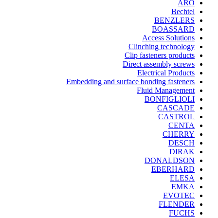
ARO
Bechtel
BENZLERS
BOASSARD
Access Solutions
Clinching technology
Clip fasteners products
Direct assembly screws
Electrical Products
Embedding and surface bonding fasteners
Fluid Management
BONFIGLIOLI
CASCADE
CASTROL
CENTA
CHERRY
DESCH
DIRAK
DONALDSON
EBERHARD
ELESA
EMKA
EVOTEC
FLENDER
FUCHS