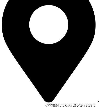
כתובת ריב"ל 3, תל-אביב 6777834