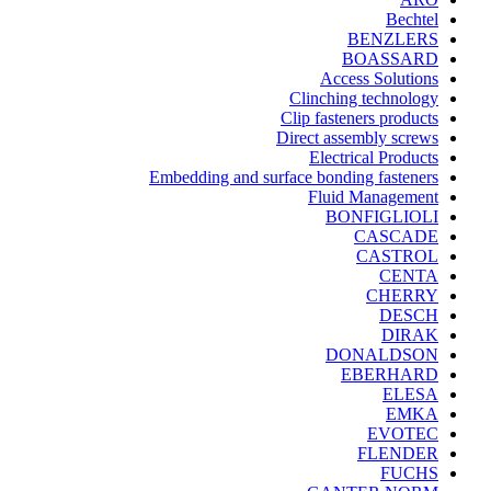
Bechtel
BENZLERS
BOASSARD
Access Solutions
Clinching technology
Clip fasteners products
Direct assembly screws
Electrical Products
Embedding and surface bonding fasteners
Fluid Management
BONFIGLIOLI
CASCADE
CASTROL
CENTA
CHERRY
DESCH
DIRAK
DONALDSON
EBERHARD
ELESA
EMKA
EVOTEC
FLENDER
FUCHS