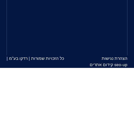
צרכי
הלקוח
למוצרים
המשווקים
על
ידינו.
כל הזכויות שמורות | רדקו בע"מ |