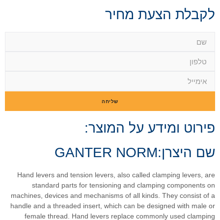
חה
וצר:
GANTE
Hand levers and tension lever
standard parts for tens
machines, devices and mechanis
handle and a threaded insert, w
female thread. Hand lever