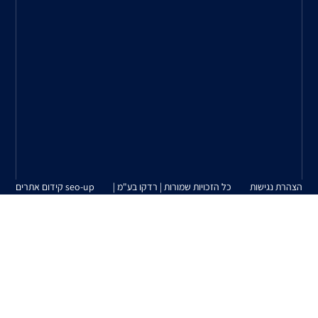
התאמה
מיטבית
בין
צרכי
הלקוח
למוצרים
המשווקים
על
ידינו.
| רדקו בע"מ |
seo-up קידום אתרים