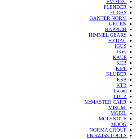
EVOTEC
FLENDER
FUCHS
GANTER NORM
GRUEN
HAPPICH
HIMMEL GEARS
HYDAC
IGUS
iKey
KAUP
KEB
KIPP
KLUBER
KSB
KTR
L-com
LUTZ
McMASTER CARR
MISUMI
MOBIL
MOLYKOTE
MOOG
NORMA GROUP
PB SWISS TOOLS