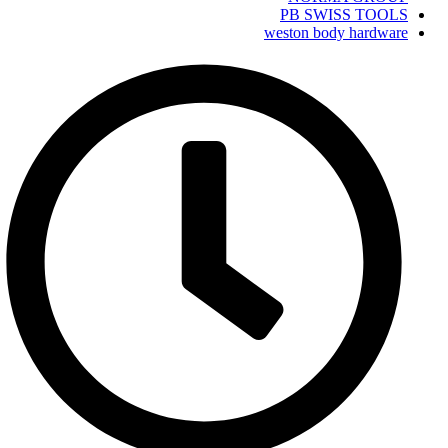
PB SWISS TOOLS
weston body hardware