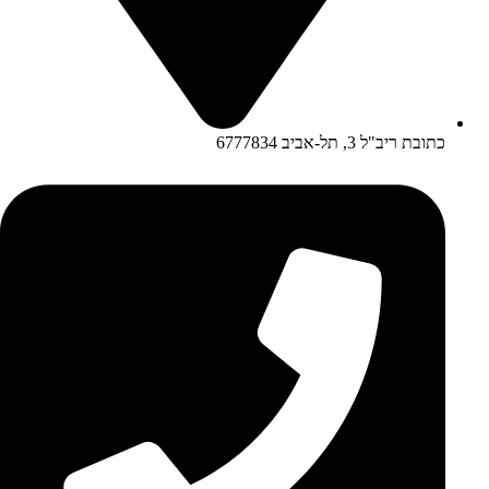
כתובת ריב"ל 3, תל-אביב 6777834