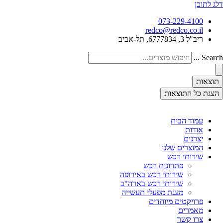
דלג לתוכן
073-229-4100
redco@redco.co.il
ריב"ל 3, 6777834, תל-אביב
Search ...
תוצאות
הצגת כל התוצאות
עמוד הבית
אודות
יצרנים
המוצרים שלנו
שירותי רכש
פתרונות רכש
שירותי רכש באירופה
שירותי רכש בארה"ב
מצגת מפעלי תעשייה
פרויקטים מיוחדים
מאמרים
צרו קשר