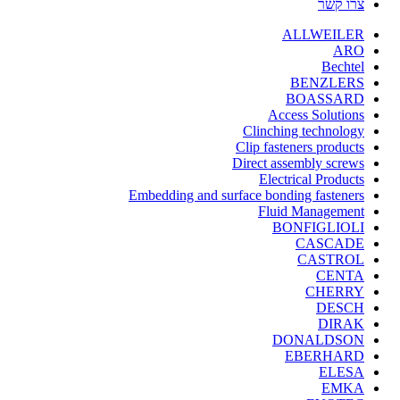
צרו קשר
ALLWEILER
ARO
Bechtel
BENZLERS
BOASSARD
Access Solutions
Clinching technology
Clip fasteners products
Direct assembly screws
Electrical Products
Embedding and surface bonding fasteners
Fluid Management
BONFIGLIOLI
CASCADE
CASTROL
CENTA
CHERRY
DESCH
DIRAK
DONALDSON
EBERHARD
ELESA
EMKA