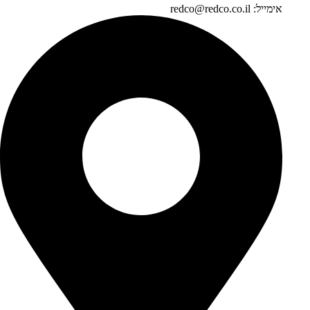
אימייל: redco@redco.co.il