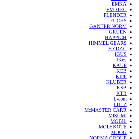
EMKA
EVOTEC
FLENDER
FUCHS
GANTER NORM
GRUEN
HAPPICH
HIMMEL GEARS
HYDAC
IGUS
iKey
KAUP
KEB
KIPP
KLUBER
KSB
KTR
L-com
LUTZ
McMASTER CARR
MISUMI
MOBIL
MOLYKOTE
MOOG
NORMA GROUP