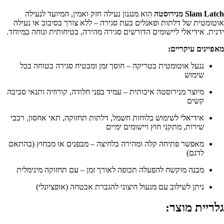
Slam Latch מנירוסטה
הוא מנגנון נעילה חזק ואמין, המיועד לנעילה
אוטומטית של דלתות ופאנלים בעת סגירה – ללא צורך בסיבוב או נעילה
ידנית. אידיאלי ליישומים הדורשים סגירה מהירה, בטיחותית ונוחה במיוחד.
מאפיינים עיקריים:
ננעל אוטומטית בטריקה – חוסך זמן ומבטיח סגירה בטוחה בכל
שימוש
מיוצר מנירוסטה איכותית – עמיד בפני חלודה, קורוזיה ותנאי סביבה
קשים
אידיאלי לשימוש בלוחות חשמל, דלתות תחזוקה, תאי אחסון, רכבי
שירות, מתקני חוץ ויישומים ימיים
מאפשר פתיחה קלה ומהירה בלחיצה – מבפנים או מבחוץ (בהתאם
לדגם)
מבנה מוקשח להפעלה תכופה לאורך זמן – עם תחזוקה מינימלית
ניתן לשילוב עם מנעול חיצוני להגברת אבטחה (אופציונלי)
גלריית מוצר: