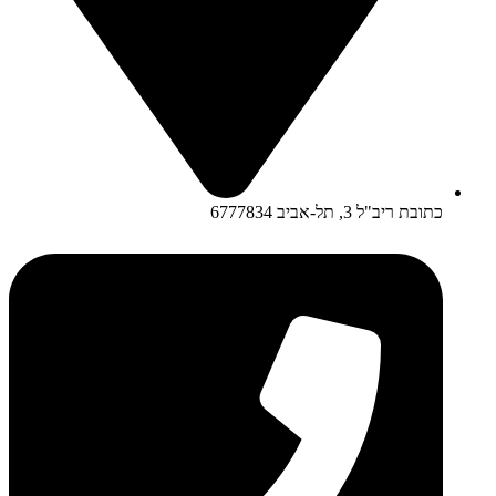
כתובת ריב"ל 3, תל-אביב 6777834