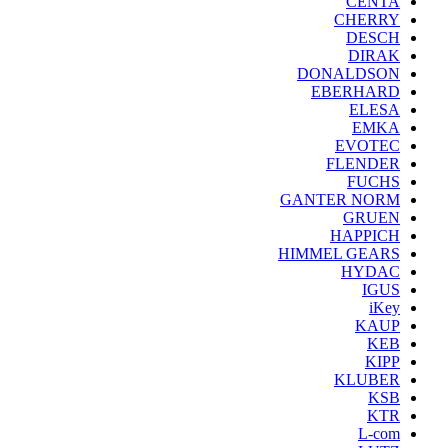
CENTA
CHERRY
DESCH
DIRAK
DONALDSON
EBERHARD
ELESA
EMKA
EVOTEC
FLENDER
FUCHS
GANTER NORM
GRUEN
HAPPICH
HIMMEL GEARS
HYDAC
IGUS
iKey
KAUP
KEB
KIPP
KLUBER
KSB
KTR
L-com