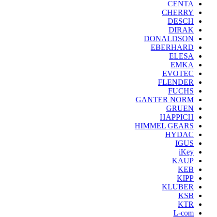
CENTA
CHERRY
DESCH
DIRAK
DONALDSON
EBERHARD
ELESA
EMKA
EVOTEC
FLENDER
FUCHS
GANTER NORM
GRUEN
HAPPICH
HIMMEL GEARS
HYDAC
IGUS
iKey
KAUP
KEB
KIPP
KLUBER
KSB
KTR
L-com