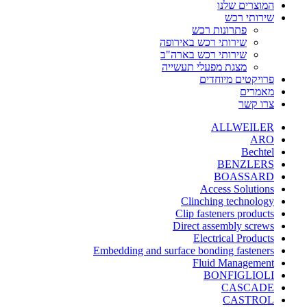
המוצרים שלנו
שירותי רכש
פתרונות רכש
שירותי רכש באירופה
שירותי רכש בארה"ב
מצגת מפעלי תעשייה
פרויקטים מיוחדים
מאמרים
צרו קשר
ALLWEILER
ARO
Bechtel
BENZLERS
BOASSARD
Access Solutions
Clinching technology
Clip fasteners products
Direct assembly screws
Electrical Products
Embedding and surface bonding fasteners
Fluid Management
BONFIGLIOLI
CASCADE
CASTROL