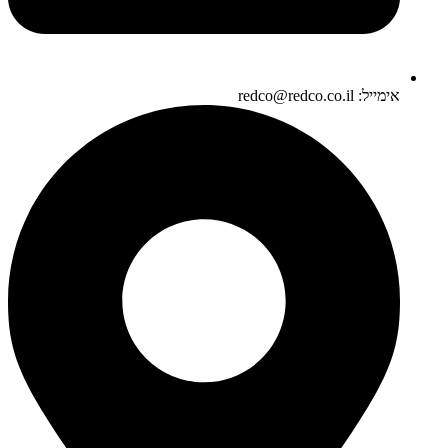
אימייל: redco@redco.co.il