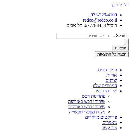
דלג לתוכן
073-229-4100
redco@redco.co.il
ריב"ל 3, 6777834, תל-אביב
Search ...
תוצאות
הצגת כל התוצאות
עמוד הבית
אודות
יצרנים
המוצרים שלנו
שירותי רכש
פתרונות רכש
שירותי רכש באירופה
שירותי רכש בארה"ב
מצגת מפעלי תעשייה
פרויקטים מיוחדים
מאמרים
צרו קשר