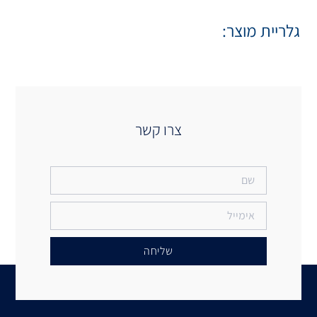
 קשר
יחה