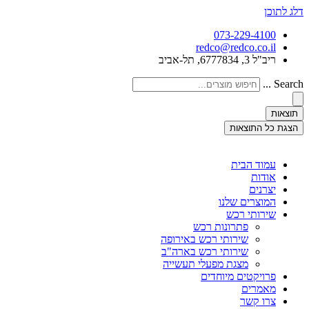
דלג לתוכן
073-229-4100
redco@redco.co.il
ריב"ל 3, 6777834, תל-אביב
Search ...
תוצאות
הצגת כל התוצאות
עמוד הבית
אודות
יצרנים
המוצרים שלנו
שירותי רכש
פתרונות רכש
שירותי רכש באירופה
שירותי רכש בארה"ב
מצגת מפעלי תעשייה
פרויקטים מיוחדים
מאמרים
צרו קשר