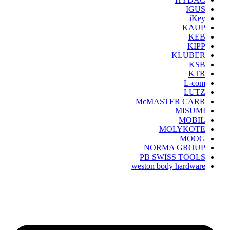
IGUS
iKey
KAUP
KEB
KIPP
KLUBER
KSB
KTR
L-com
LUTZ
McMASTER CARR
MISUMI
MOBIL
MOLYKOTE
MOOG
NORMA GROUP
PB SWISS TOOLS
weston body hardware