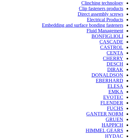
Clinching technology
Clip fasteners products
Direct assembly screws
Electrical Products
Embedding and surface bonding fasteners
Fluid Management
BONFIGLIOLI
CASCADE
CASTROL
CENTA
CHERRY
DESCH
DIRAK
DONALDSON
EBERHARD
ELESA
EMKA
EVOTEC
FLENDER
FUCHS
GANTER NORM
GRUEN
HAPPICH
HIMMEL GEARS
HYDAC