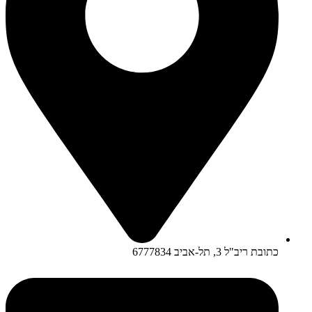
כתובת ריב"ל 3, תל-אביב 6777834