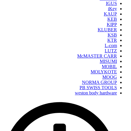
IGUS
iKey
KAUP
KEB
KIPP
KLUBER
KSB
KTR
L-com
LUTZ
McMASTER CARR
MISUMI
MOBIL
MOLYKOTE
MOOG
NORMA GROUP
PB SWISS TOOLS
weston body hardware