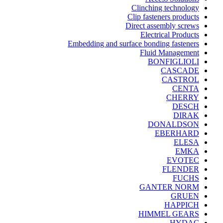
Clinching technology
Clip fasteners products
Direct assembly screws
Electrical Products
Embedding and surface bonding fasteners
Fluid Management
BONFIGLIOLI
CASCADE
CASTROL
CENTA
CHERRY
DESCH
DIRAK
DONALDSON
EBERHARD
ELESA
EMKA
EVOTEC
FLENDER
FUCHS
GANTER NORM
GRUEN
HAPPICH
HIMMEL GEARS
HYDAC