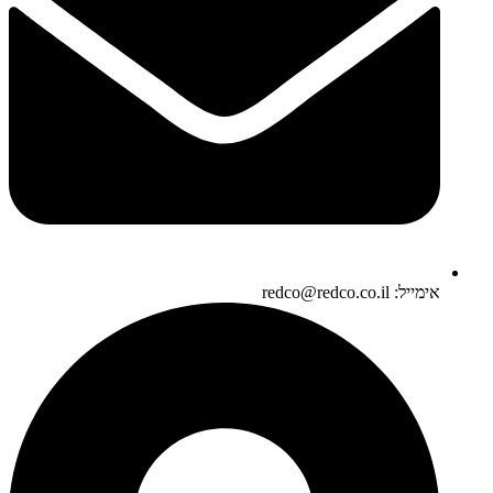
אימייל: redco@redco.co.il