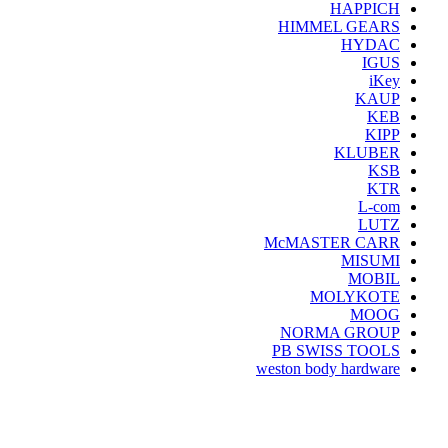
HAPPICH
HIMMEL GEARS
HYDAC
IGUS
iKey
KAUP
KEB
KIPP
KLUBER
KSB
KTR
L-com
LUTZ
McMASTER CARR
MISUMI
MOBIL
MOLYKOTE
MOOG
NORMA GROUP
PB SWISS TOOLS
weston body hardware