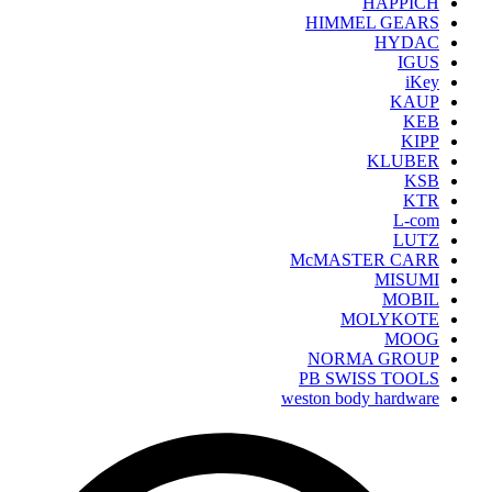
HAPPICH
HIMMEL GEARS
HYDAC
IGUS
iKey
KAUP
KEB
KIPP
KLUBER
KSB
KTR
L-com
LUTZ
McMASTER CARR
MISUMI
MOBIL
MOLYKOTE
MOOG
NORMA GROUP
PB SWISS TOOLS
weston body hardware