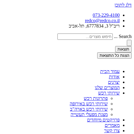
דלג לתוכן
073-229-4100
redco@redco.co.il
ריב"ל 3, 6777834, תל-אביב
Search ...
תוצאות
הצגת כל התוצאות
עמוד הבית
אודות
יצרנים
המוצרים שלנו
שירותי רכש
פתרונות רכש
שירותי רכש באירופה
שירותי רכש בארה"ב
מצגת מפעלי תעשייה
פרויקטים מיוחדים
מאמרים
צרו קשר