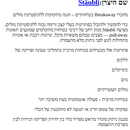
שם היצרן:
Stäubli
מחברי Breakaway בטיחותיים – הגנה מתקדמת ללוגיסטיקת נוזלים
כדי להמשיך ולהוביל בפתרונות בעלי קצב זרימה גבוה ללוגיסטיקת נוזלים,
מציעה Stäubli מגוון רחב של רכיבי בטיחות מתקדמים שמונעים תאונות
pull-away — מצבים שבהם משאיות מיכל, קרונות רכבת או אוניות
מתחילות לנוע לפני ניתוק מלא מהעמדה.
פתרונות אלו מבטיחים בטיחות מרבית בתהליכי טעינה ופריקה של:
דלקים
כימיקלים
גזים
נוזלים תעשייתיים
בטיחות מרבית – פעולה אוטומטית בעת משיכה יתר
במקרה של עומס חריג או תנועה לא מתוכננת של הכלי:
מנגנון ניתוק מוגדר מראש מפריד מיד בין יחידת הפריקה הניידת לבין
מערכת ההעמסה.