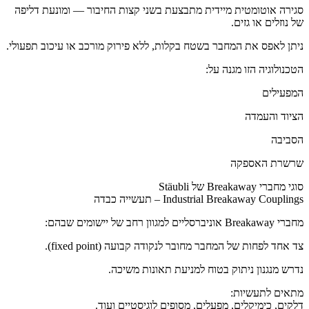
סגירה אוטומטית מיידית מתבצעת בשני קצות החיבור — ומונעת דליפה
של נוזלים או גזים.
ניתן לאפס את המחבר בשטח בקלות, ללא פירוק מורכב או עיכוב תפעולי.
הטכנולוגיה הזו מגנה על:
המפעילים
הציוד והעמדה
הסביבה
שרשרת האספקה
סוגי מחברי Breakaway של Stäubli
Industrial Breakaway Couplings – תעשייה כבדה
מחברי Breakaway אוניברסליים למגוון רחב של יישומים שבהם:
צד אחד לפחות של המחבר מחובר לנקודה קבועה (fixed point).
נדרש מנגנון ניתוק בטוח למניעת תאונות משיכה.
מתאים לתעשיות:
דלקים, כימיקלים, מפעלים, מסופים לוגיסטיים ועוד.