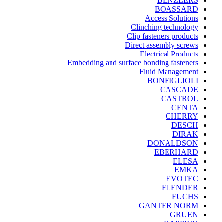
BENZLERS
BOASSARD
Access Solutions
Clinching technology
Clip fasteners products
Direct assembly screws
Electrical Products
Embedding and surface bonding fasteners
Fluid Management
BONFIGLIOLI
CASCADE
CASTROL
CENTA
CHERRY
DESCH
DIRAK
DONALDSON
EBERHARD
ELESA
EMKA
EVOTEC
FLENDER
FUCHS
GANTER NORM
GRUEN