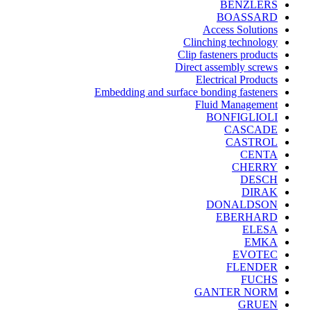
BENZLERS
BOASSARD
Access Solutions
Clinching technology
Clip fasteners products
Direct assembly screws
Electrical Products
Embedding and surface bonding fasteners
Fluid Management
BONFIGLIOLI
CASCADE
CASTROL
CENTA
CHERRY
DESCH
DIRAK
DONALDSON
EBERHARD
ELESA
EMKA
EVOTEC
FLENDER
FUCHS
GANTER NORM
GRUEN