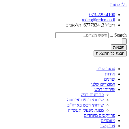
דלג לתוכן
073-229-4100
redco@redco.co.il
ריב"ל 3, 6777834, תל-אביב
Search ...
תוצאות
הצגת כל התוצאות
עמוד הבית
אודות
יצרנים
המוצרים שלנו
שירותי רכש
פתרונות רכש
שירותי רכש באירופה
שירותי רכש בארה"ב
מצגת מפעלי תעשייה
פרויקטים מיוחדים
מאמרים
צרו קשר