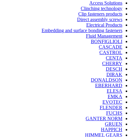
Access Solutions
Clinching technology
Clip fasteners products
Direct assembly screws
Electrical Products
Embedding and surface bonding fasteners
Fluid Management
BONFIGLIOLI
CASCADE
CASTROL
CENTA
CHERRY
DESCH
DIRAK
DONALDSON
EBERHARD
ELESA
EMKA
EVOTEC
FLENDER
FUCHS
GANTER NORM
GRUEN
HAPPICH
HIMMEL GEARS