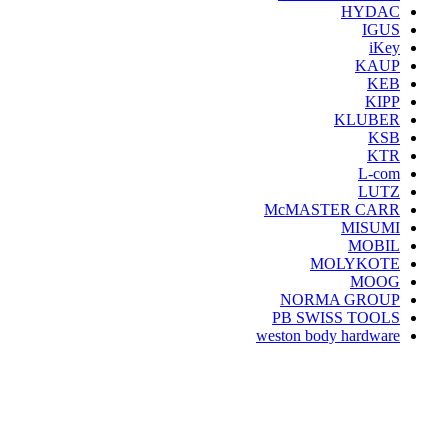
HYDAC
IGUS
iKey
KAUP
KEB
KIPP
KLUBER
KSB
KTR
L-com
LUTZ
McMASTER CARR
MISUMI
MOBIL
MOLYKOTE
MOOG
NORMA GROUP
PB SWISS TOOLS
weston body hardware