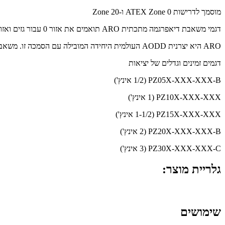
מוסמך לדרישות ATEX Zone 0 ו-Zone 20
דגמי משאבת דיאפרגמה מתכתית ARO תואמים את אזור 0 עבור גזים ואזור 20 עבור דרישות אבק. הם אושרו על ידי מעבדה עצמאית לדרישות ATEX המחמירות ביותר.
ARO היא יצרנית AODD העולמית היחידה המובילה עם הסמכה זו. משאבות אזור 0 / 20 הן הבחירה הבטוחה ביותר עבור יישומים מתקדמים שבהם עלול להופיע סיכון גבוה יותר באופן בלתי צפוי.
דגמים זמינים וגדלים של יציאות
PZ05X-XXX-XXX-B (1/2 אינץ')
PZ10X-XXX-XXX (1 אינץ')
PZ15X-XXX-XXX (1-1/2 אינץ')
PZ20X-XXX-XXX-B (2 אינץ')
PZ30X-XXX-XXX-C (3 אינץ')
גלריית מוצר:
שימושים