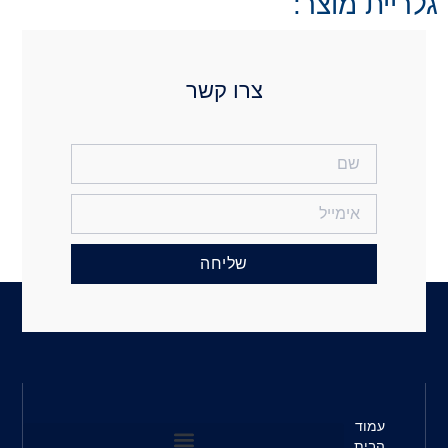
קשר
חה
שעות