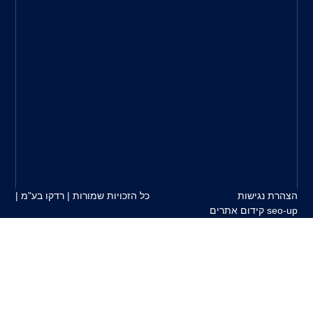
תוך
התאמה
מיטבית
בין
צרכי
הלקוח
למוצרים
המשווקים
על
ידינו.
כל הזכויות שמורות | רדקו בע"מ |