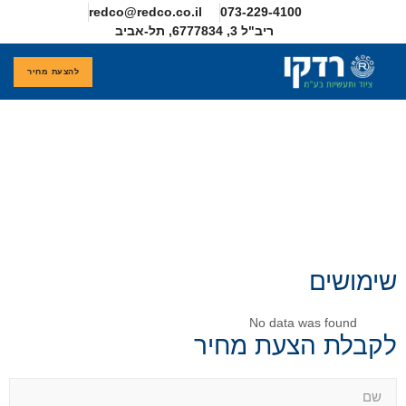
redco@redco.co.il
להצעת מחיר
חדים