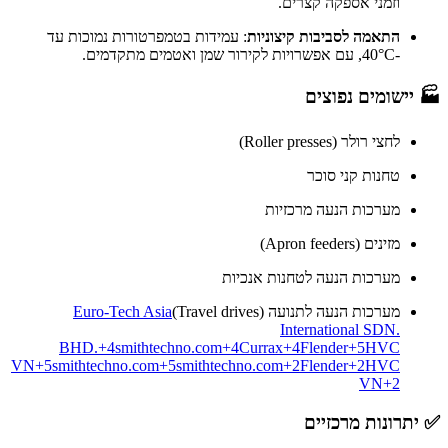
וזמני אספקה קצרים.
התאמה לסביבות קיצוניות
: עמידות בטמפרטורות נמוכות עד
-40°C, עם אפשרויות לקירור שמן ואטמים מתקדמים.​
🏭 יישומים נפוצים
לחצי רולר (Roller presses)
טחנות קני סוכר
מערכות הנעה מרכזיות
מזינים (Apron feeders)
מערכות הנעה לטחנות אנכיות
מערכות הנעה לתנועה (Travel drives)
Euro-Tech Asia
International SDN.
BHD.
+4
smithtechno.com
+4
Currax
+4
Flender
+5
HVC
VN
+5
smithtechno.com
+5
smithtechno.com
+2
Flender
+2
HVC
VN
+2
✅ יתרונות מרכזיים