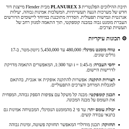
תיבת ההילוכים הפלנטרית
PLANUREX 3
מבית Flender מייצגת דור
חדש של מערכות הנעה תעשייתיות, המשלבות אמינות גבוהה, יעילות
אנרגטית וגמישות תפעולית. הסדרה מתוכננת במיוחד ליישומים הדורשים
העברת מומנט גבוה במבנה קומפקטי, תוך התאמה למגוון רחב של
תעשיות וצרכים.​
⚙️ תכונות עיקריות
טווח מומנט נומינלי
: 480,000 עד 5,450,000 ניוטון-מטר, ב-17
גדלים שונים.
יחסי העברה
: מ-i = 1:45 ועד 1:300, המאפשרים התאמה מדויקת
לדרישות היישום.
תצורות התקנה
: אפשרות להתקנה אופקית או אנכית, בהתאם
למגבלות המרחב והצרכים התפעוליים.
תכנון קומפקטי
: מבנה קל משקל עם צפיפות הספק גבוהה, המפחית
את העומס על מבנה המכונה.
יכולת עומס יתר
: עד פי 2 מהמומנט הנומינלי, המבטיחה אמינות גם
בתנאי עבודה קשים.
תחזוקה
: תכנון מודולרי המאפשר תחזוקה פשוטה, זמינות גבוהה