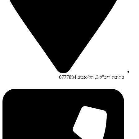
כתובת ריב"ל 3, תל-אביב 6777834