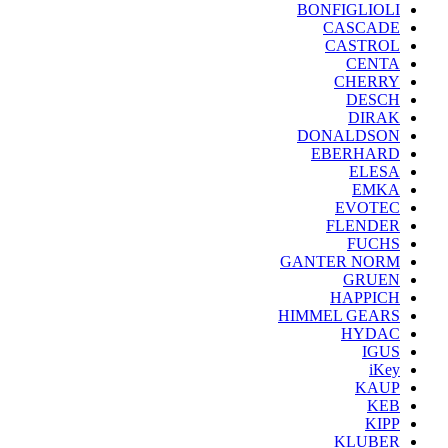
BONFIGLIOLI
CASCADE
CASTROL
CENTA
CHERRY
DESCH
DIRAK
DONALDSON
EBERHARD
ELESA
EMKA
EVOTEC
FLENDER
FUCHS
GANTER NORM
GRUEN
HAPPICH
HIMMEL GEARS
HYDAC
IGUS
iKey
KAUP
KEB
KIPP
KLUBER