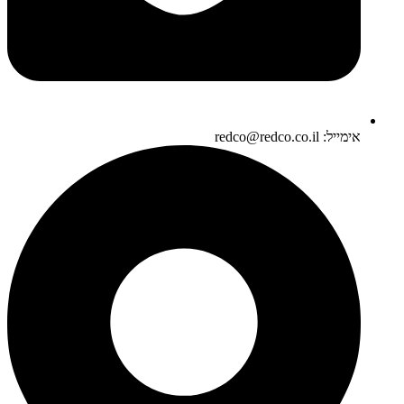
אימייל: redco@redco.co.il