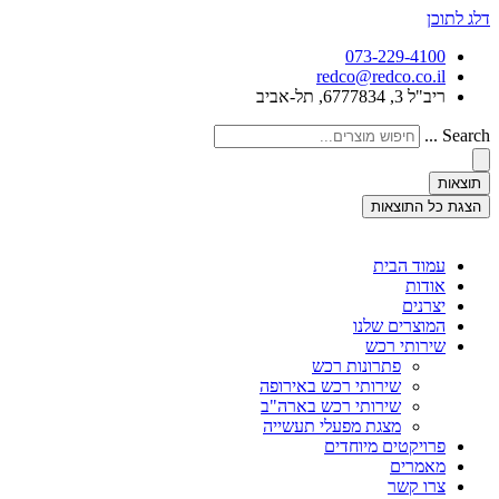
דלג לתוכן
073-229-4100
redco@redco.co.il
ריב"ל 3, 6777834, תל-אביב
Search ...
תוצאות
הצגת כל התוצאות
עמוד הבית
אודות
יצרנים
המוצרים שלנו
שירותי רכש
פתרונות רכש
שירותי רכש באירופה
שירותי רכש בארה"ב
מצגת מפעלי תעשייה
פרויקטים מיוחדים
מאמרים
צרו קשר