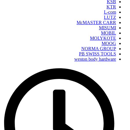
KSB
KTR
L-com
LUTZ
McMASTER CARR
MISUMI
MOBIL
MOLYKOTE
MOOG
NORMA GROUP
PB SWISS TOOLS
weston body hardware