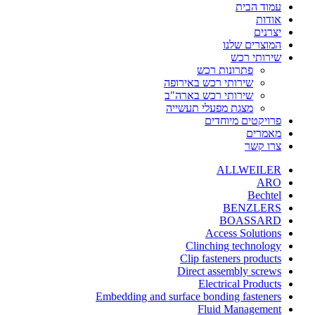
עמוד הבית
אודות
יצרנים
המוצרים שלנו
שירותי רכש
פתרונות רכש
שירותי רכש באירופה
שירותי רכש בארה"ב
מצגת מפעלי תעשייה
פרויקטים מיוחדים
מאמרים
צרו קשר
ALLWEILER
ARO
Bechtel
BENZLERS
BOASSARD
Access Solutions
Clinching technology
Clip fasteners products
Direct assembly screws
Electrical Products
Embedding and surface bonding fasteners
Fluid Management