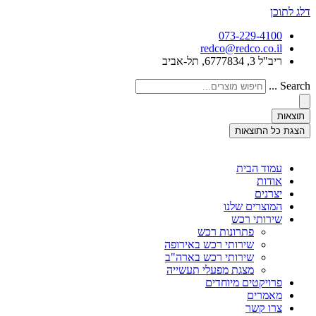
דלג לתוכן
073-229-4100
redco@redco.co.il
ריב"ל 3, 6777834, תל-אביב
Search ...
תוצאות
הצגת כל התוצאות
עמוד הבית
אודות
יצרנים
המוצרים שלנו
שירותי רכש
פתרונות רכש
שירותי רכש באירופה
שירותי רכש בארה"ב
מצגת מפעלי תעשייה
פרויקטים מיוחדים
מאמרים
צרו קשר