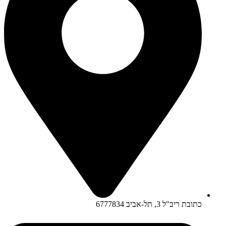
כתובת ריב"ל 3, תל-אביב 6777834