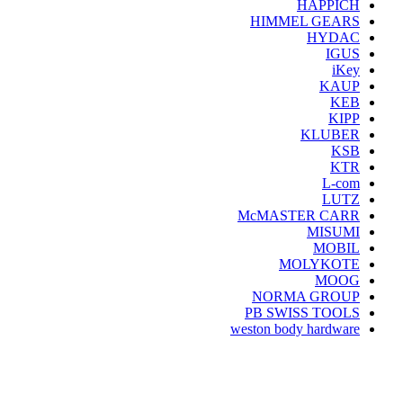
HAPPICH
HIMMEL GEARS
HYDAC
IGUS
iKey
KAUP
KEB
KIPP
KLUBER
KSB
KTR
L-com
LUTZ
McMASTER CARR
MISUMI
MOBIL
MOLYKOTE
MOOG
NORMA GROUP
PB SWISS TOOLS
weston body hardware