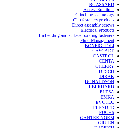
BOASSARD
Access Solutions
Clinching technology
Clip fasteners products
Direct assembly screws
Electrical Products
Embedding and surface bonding fasteners
Fluid Management
BONFIGLIOLI
CASCADE
CASTROL
CENTA
CHERRY
DESCH
DIRAK
DONALDSON
EBERHARD
ELESA
EMKA
EVOTEC
FLENDER
FUCHS
GANTER NORM
GRUEN
HAPPICH