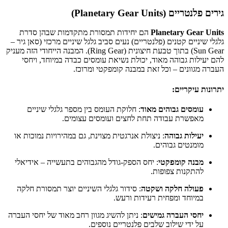
גירים פלנטריים (Planetary Gear Units)
Planetary Gear Units
הם יחידות תמסורת מתקדמות שבהן סדרת
גלגלי שיניים קטנים (פלנטריים) נעים סביב גלגל שיניים מרכזי (סאן גיר –
Sun Gear) בתוך טבעת חיצונית (Ring Gear). המבנה הייחודי הזה מעניק
להם יעילות גבוהה מאוד, יכולת נשיאת עומסים כבדה במיוחד, ויחסי
העברה מגוונים – וכל זאת במבנה קומפקטי ומרוכז.
יתרונות עיקריים:
עומסים גבוהים מאוד
: חלוקת העומס בין מספר גלגלי שיניים
מאפשרת עבודה תחת לחצים ועומסים עצומים.
יעילות גבוהה
: ניצולת אנרגטית מצוינת, גם במהירויות נמוכות או
מומנטים גבוהים.
מבנה קומפקטי
: יחס הספק-גודל מהגבוהים בתעשייה – אידיאלי
להתקנות צפופות.
פעולה חלקה ושקטה
: סידור גלגלי השיניים יוצר תמסורת חלקה
במיוחד ומפחית רעידות ורעש.
יחסי העברה גמישים
: ניתן להשיג מגוון רחב מאוד של יחסי העברה
על ידי שילוב שלבים פלנטריים נוספים.