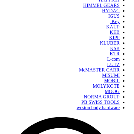
HIMMEL GEARS
HYDAC
IGUS
iKey
KAUP
KEB
KIPP
KLUBER
KSB
KTR
L-com
LUTZ
McMASTER CARR
MISUMI
MOBIL
MOLYKOTE
MOOG
NORMA GROUP
PB SWISS TOOLS
weston body hardware