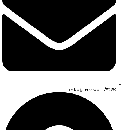
אימייל: redco@redco.co.il