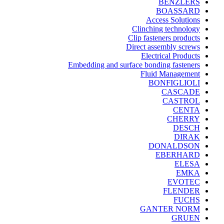
BENZLERS
BOASSARD
Access Solutions
Clinching technology
Clip fasteners products
Direct assembly screws
Electrical Products
Embedding and surface bonding fasteners
Fluid Management
BONFIGLIOLI
CASCADE
CASTROL
CENTA
CHERRY
DESCH
DIRAK
DONALDSON
EBERHARD
ELESA
EMKA
EVOTEC
FLENDER
FUCHS
GANTER NORM
GRUEN