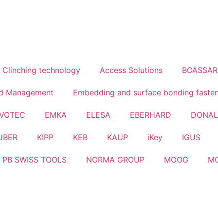
Clinching technology
Access Solutions
BOASSA
id Management
Embedding and surface bonding faste
VOTEC
EMKA
ELESA
EBERHARD
DONA
UBER
KIPP
KEB
KAUP
iKey
IGUS
PB SWISS TOOLS
NORMA GROUP
MOOG
M