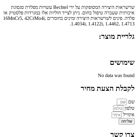
שרשראות היצירה המסופקות על ידי Bechtel עשויות מפלדת סגסוגת
איכותית שעברה טיפול בחום. ניתן לצייד חוליות אלו במגרדות פלסטיק או
פלדה. פינים לשרשראות היצירה זמינים בחומרים 16MnCr5, 42CrMo4i,
1.4034i, 1.4122i, 1.4462, 1.4713.
גלריית מוצר:
שימושים
No data was found
לקבלת הצעת מחיר
שם
טלפון
אימייל
שליחה
צרו קשר