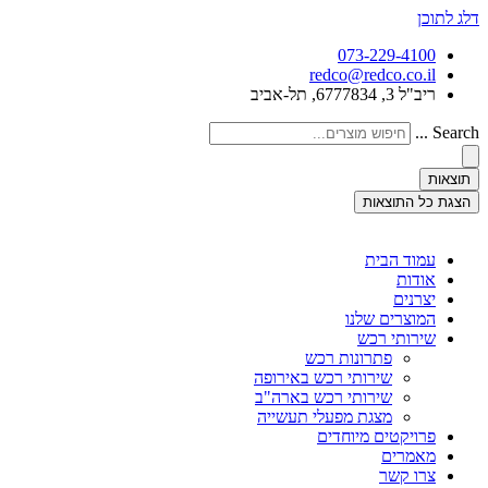
דלג לתוכן
073-229-4100
redco@redco.co.il
ריב"ל 3, 6777834, תל-אביב
Search ...
תוצאות
הצגת כל התוצאות
עמוד הבית
אודות
יצרנים
המוצרים שלנו
שירותי רכש
פתרונות רכש
שירותי רכש באירופה
שירותי רכש בארה"ב
מצגת מפעלי תעשייה
פרויקטים מיוחדים
מאמרים
צרו קשר