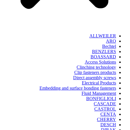
ALLWEILER
ARO
Bechtel
BENZLERS
BOASSARD
Access Solutions
Clinching technology
Clip fasteners products
Direct assembly screws
Electrical Products
Embedding and surface bonding fasteners
Fluid Management
BONFIGLIOLI
CASCADE
CASTROL
CENTA
CHERRY
DESCH
DIRAK