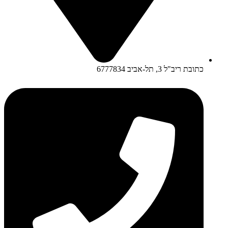
כתובת ריב"ל 3, תל-אביב 6777834