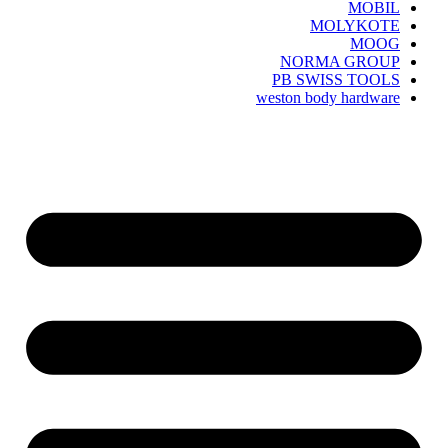
MOBIL
MOLYKOTE
MOOG
NORMA GROUP
PB SWISS TOOLS
weston body hardware