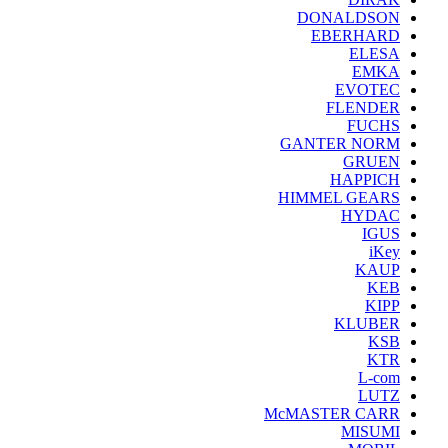
DONALDSON
EBERHARD
ELESA
EMKA
EVOTEC
FLENDER
FUCHS
GANTER NORM
GRUEN
HAPPICH
HIMMEL GEARS
HYDAC
IGUS
iKey
KAUP
KEB
KIPP
KLUBER
KSB
KTR
L-com
LUTZ
McMASTER CARR
MISUMI