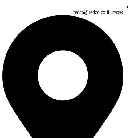
אימייל: redco@redco.co.il