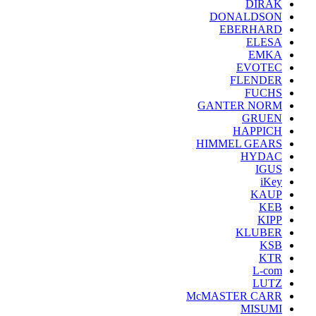
DIRAK
DONALDSON
EBERHARD
ELESA
EMKA
EVOTEC
FLENDER
FUCHS
GANTER NORM
GRUEN
HAPPICH
HIMMEL GEARS
HYDAC
IGUS
iKey
KAUP
KEB
KIPP
KLUBER
KSB
KTR
L-com
LUTZ
McMASTER CARR
MISUMI