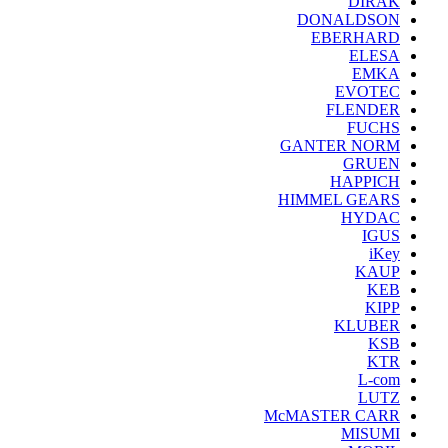
DIRAK
DONALDSON
EBERHARD
ELESA
EMKA
EVOTEC
FLENDER
FUCHS
GANTER NORM
GRUEN
HAPPICH
HIMMEL GEARS
HYDAC
IGUS
iKey
KAUP
KEB
KIPP
KLUBER
KSB
KTR
L-com
LUTZ
McMASTER CARR
MISUMI