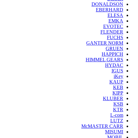
DONALDSON
EBERHARD
ELESA
EMKA
EVOTEC
FLENDER
FUCHS
GANTER NORM
GRUEN
HAPPICH
HIMMEL GEARS
HYDAC
IGUS
iKey
KAUP
KEB
KIPP
KLUBER
KSB
KTR
L-com
LUTZ
McMASTER CARR
MISUMI
MOBIL