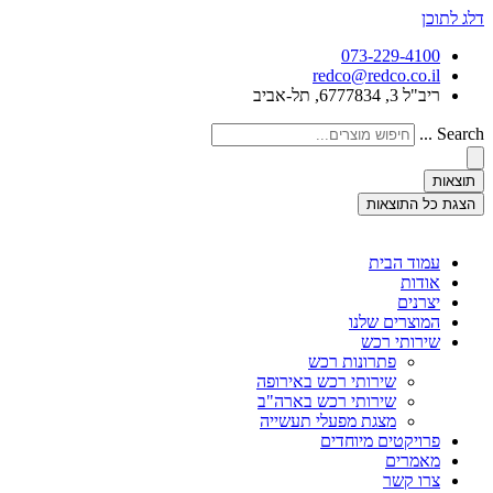
דלג לתוכן
073-229-4100
redco@redco.co.il
ריב"ל 3, 6777834, תל-אביב
Search ...
תוצאות
הצגת כל התוצאות
עמוד הבית
אודות
יצרנים
המוצרים שלנו
שירותי רכש
פתרונות רכש
שירותי רכש באירופה
שירותי רכש בארה"ב
מצגת מפעלי תעשייה
פרויקטים מיוחדים
מאמרים
צרו קשר