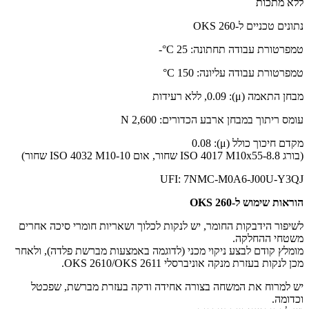
ללא מתכות
נתונים טכניים ל-OKS 260
טמפרטורת עבודה תחתונה: ‎°C‎ 25-
טמפרטורת עבודה עליונה: ‎°C‎ 150
מבחן התאמה (μ): ‏0.09, ללא רעידות
עומס ריתוך במבחן ארבע הכדורים: ‎N‎ 2,600
מקדם חיכוך כולל (μ): ‏0.08
(בורג ISO 4017 M10x55-8.8 שחור, אום ISO 4032 M10-10 שחור)
UFI: 7NMC-M0A6-J00U-Y3QJ
הוראות שימוש ל-OKS 260
לשיפור הידבקות החומר, יש לנקות לכלוך ושאריות חומרי סיכה אחרים
משטחי ההחלקה.
מומלץ קודם לבצע ניקוי מכני (לדוגמה באמצעות מברשת פלדה), ולאחר
מכן לנקות בעזרת מנקה אוניברסלי OKS 2610/OKS 2611.
יש למרוח את המשחה בצורה אחידה ודקה בעזרת מברשת, שפכטל
וכדומה.