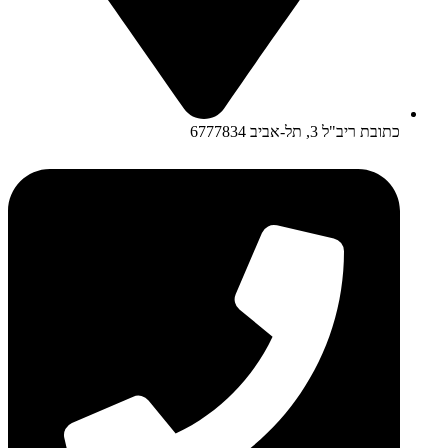
כתובת ריב"ל 3, תל-אביב 6777834