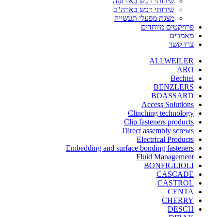
שירותי רכש באירופה
שירותי רכש בארה"ב
מצגת מפעלי תעשייה
פרויקטים מיוחדים
מאמרים
צרו קשר
ALLWEILER
ARO
Bechtel
BENZLERS
BOASSARD
Access Solutions
Clinching technology
Clip fasteners products
Direct assembly screws
Electrical Products
Embedding and surface bonding fasteners
Fluid Management
BONFIGLIOLI
CASCADE
CASTROL
CENTA
CHERRY
DESCH