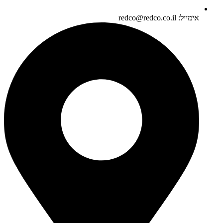
אימייל: redco@redco.co.il