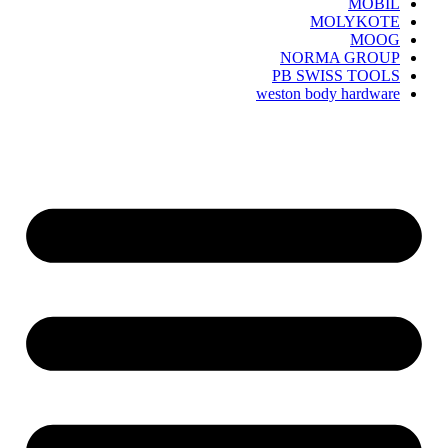
MOBIL
MOLYKOTE
MOOG
NORMA GROUP
PB SWISS TOOLS
weston body hardware