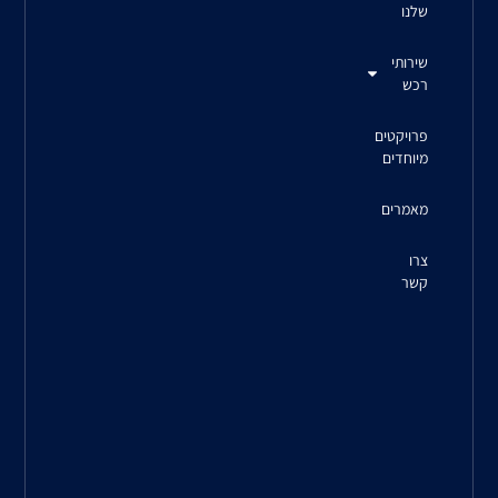
כתובת
ריב"ל 3,
תל-אביב
6777834
טלפון:
073-
229-
4100
מדיניות
פרטיות
חברת
רדקו
בע”מ
מייבאת
ומשווקת
בארץ
מוצרי
תעשייה
ממיטב