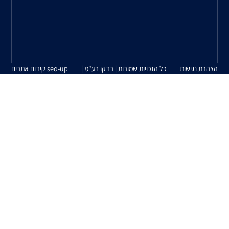
המשווקים
על
ידינו.
| רדקו בע"מ |
seo-up קידום אתרים