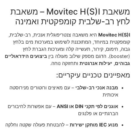
משאבת Movitec H(S)I – משאבת
לחץ רב-שלבית קומפקטית ואמינה
Movitec H(S)I
היא משאבה צנטריפוגלית אנכית, רב-שלבית,
קומפקטית במיוחד, המתוכננת לשימוש במערכות מים בלחץ
גבוה, חימום, קירור, תעשייה קלה ומערכות הגברת לחץ
(booster). הדגם מספק שילוב מעולה בין
ביצועים הידראוליים
גבוהים
,
יעילות אנרגטית
ותחזוקה נוחה.
מאפיינים טכניים עיקריים:
מבנה אנכי רב-שלבי
– עם מאיצים ורוטורים מנירוסטה
איכותית
אוגנים לפי תקני DIN או ANSI
– עם אפשרות לחיבורים
הברגתיים או פלנגים
מנוע IEC מותקן ישירות
– להבטחת פעולה שקטה וחלקה