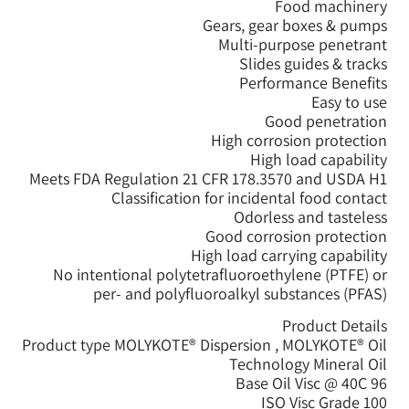
G
Meets FDA Regulation 21 
Classification 
Hig
No intentional polytet
per- and polyflu
Product type MOLYKOTE® Di