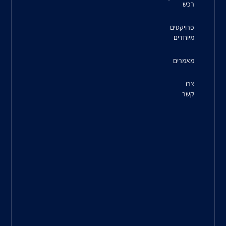
6777834
טלפון:
073-
229-
4100
מדיניות
פרטיות
חברת
רדקו
בע”מ
מייבאת
ומשווקת
בארץ
מוצרי
תעשייה
ממיטב
היצרנים
באירופה
ובארצות
הברית.