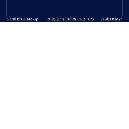
| רדקו בע"מ |
seo-up קידום אתרים