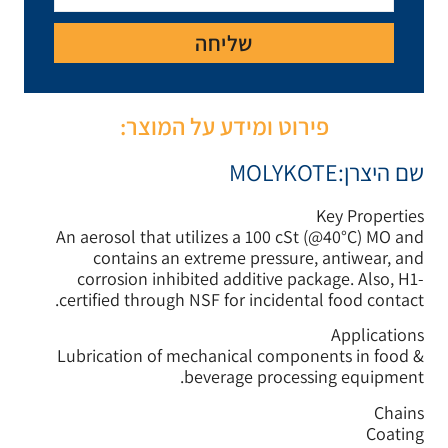
יחה
ע על המוצר:
An aerosol that utilize
contains an extrem
corrosion inhibited 
certified through NSF f
Lubrication of mechan
bevera