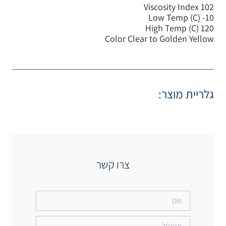
Col
 קשר