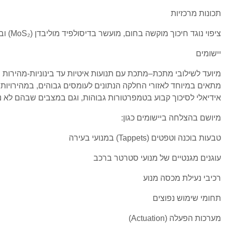
תכונות מרכזיות
ציפוי נוגד חיכוך מוקשה בחום, מועשר בדיסולפיד מוליבדן (MoS₂) ובגרפיט. הודות לבחירת שרף מתקדמת, הציפוי מציע יכולת נשיאת עומסים גבוהה במיוחד ועמידות מצוינת לאורך זמן.
יישומים
מיועד לשילובי מתכת–מתכת עם תנועות איטיות עד בינוניות-מהירות וב
מתאים במיוחד לאזורי החלקה הנתונים לעומסים גבוהים, במהירויות החלקה נמ
אידיאלי לסיכוך קבוע בטמפרטורות גבוהות, וגם במצבים שבהם לא נ
מיושם בהצלחה ביישומים כגון:
טבעות בוכנה וטפטים (Tappets) במנועי בעירה
עוגנים מגנטיים של מנועי סטרטר ברכב
רכיבי נעילת מכסה מנוע
תחומי שימוש נפוצים
מערכות הפעלה (Actuation)