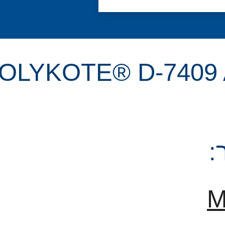
OLYKOTE® D-7409 Ant
:
M