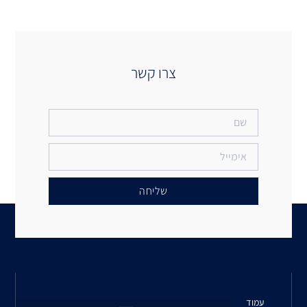
 קשר
יחה