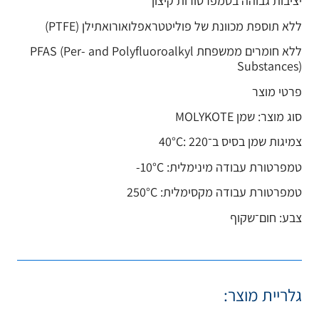
ון
לואורואתילן (PTFE)
ם ממשפחת PFAS (Per- and Polyfluoroalkyl
‎