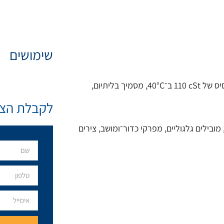
שימושים
גריז בדרגת NLGI 2 מבוסס שמן מינרלי (MO), עם צמיגות שמן בסיס של ‎110 cSt‎ ב־40°C, מסמיך בליתיום,
לקבלת הצע
ובילים גלגוליים, מפרקי כדור־ומושב, צירים