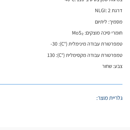
דרגת NLGI: ‎2‎
מסמיך: ליתיום
חומרי סיכה מוצקים: MoS₂
טמפרטורת עבודה מינימלית (°C): ‎-30‎
טמפרטורת עבודה מקסימלית (°C): ‎130‎
צבע: שחור
גלריית מוצר: