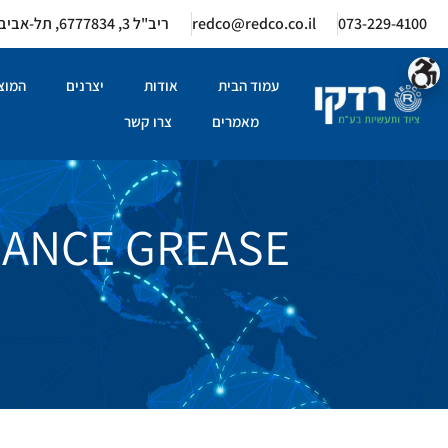
073-229-4100
redco@redco.co.il
ריב"ל 3, 6777834, תל-אביב
עמוד הבית
אודות
יצרנים
המוצר
מאמרים
צרו קשר
MANCE GREASE