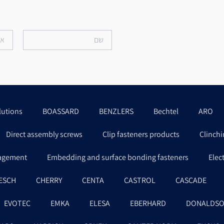
lutions
BOASSARD
BENZLERS
Bechtel
ARO
Direct assembly screws
Clip fasteners products
Clinchi
agement
Embedding and surface bonding fasteners
Elec
ESCH
CHERRY
CENTA
CASTROL
CASCADE
EVOTEC
EMKA
ELESA
EBERHARD
DONALDS