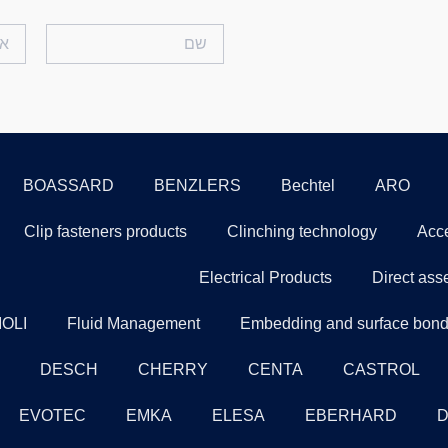
BOASSARD
BENZLERS
Bechtel
ARO
Clip fasteners products
Clinching technology
Acce
Electrical Products
Direct ass
OLI
Fluid Management
Embedding and surface bondi
DESCH
CHERRY
CENTA
CASTROL
EVOTEC
EMKA
ELESA
EBERHARD
D