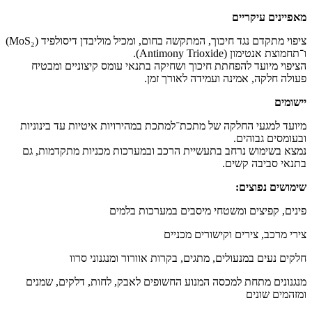
מאפיינים עיקריים
ציפוי מתקדם נגד חיכוך, המתקשה בחום, ומכיל מוליבדן דיסולפיד (MoS₂)
ו־תחמוצת אנטימון (Antimony Trioxide).
הציפוי מיועד להפחתת חיכוך ושחיקה בתנאי עומס קיצוניים ומבטיח
פעולה חלקה, אמינה ועמידה לאורך זמן.
יישומים
מיועד למגעי החלקה של מתכת־למתכת במהירויות איטיות עד בינוניות
ובעומסים גבוהים.
נמצא בשימוש נרחב בתעשיית הרכב ובמערכות מכניות מתקדמות, גם
בתנאי סביבה קשים.
שימושים נפוצים:
פינים, קפיצים ומשטחי מיסבים במערכות בלמים
צירי מרכב, צירים וקישורים מכניים
חלקים נעים במנעולים, מתגים, בקרות אוורור ומנגנוני סרוו
מנגנונים מתחת למכסה המנוע החשופים לאבק, לחות, דלקים, שמנים
ומזהמים שונים