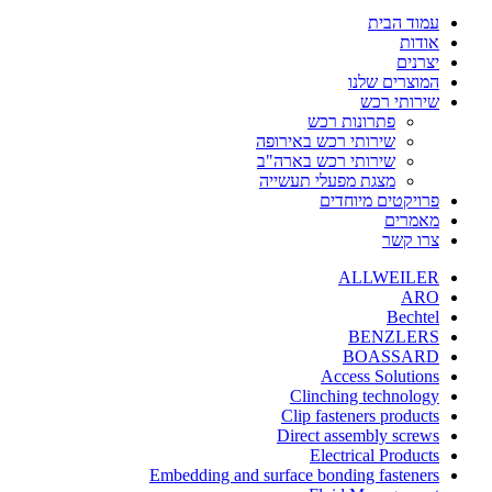
עמוד הבית
אודות
יצרנים
המוצרים שלנו
שירותי רכש
פתרונות רכש
שירותי רכש באירופה
שירותי רכש בארה"ב
מצגת מפעלי תעשייה
פרויקטים מיוחדים
מאמרים
צרו קשר
ALLWEILER
ARO
Bechtel
BENZLERS
BOASSARD
Access Solutions
Clinching technology
Clip fasteners products
Direct assembly screws
Electrical Products
Embedding and surface bonding fasteners