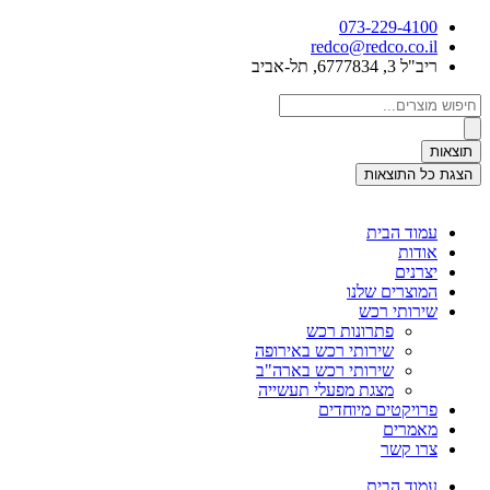
דלג
073-229-4100
לתוכן
redco@redco.co.il
ריב"ל 3, 6777834, תל-אביב
Search
...
תוצאות
הצגת כל התוצאות
עמוד הבית
אודות
יצרנים
המוצרים שלנו
שירותי רכש
פתרונות רכש
שירותי רכש באירופה
שירותי רכש בארה"ב
מצגת מפעלי תעשייה
פרויקטים מיוחדים
מאמרים
צרו קשר
עמוד הבית