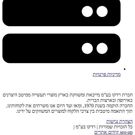
מדיניות פרטיות
חברת רדקו בע”מ מייבאת ומשווקת בארץ מוצרי תעשייה ממיטב היצרנים
באירופה ובארצות הברית.
החברה הוקמה בשנת 1970, ומאז ועד היום אנו משרתים את לקוחותינו,
תוך התאמה מיטבית בין צרכי הלקוח למוצרים המשווקים על ידינו.
הצהרת נגישות
כל הזכויות שמורות | רדקו בע"מ |
seo-up קידום אתרים