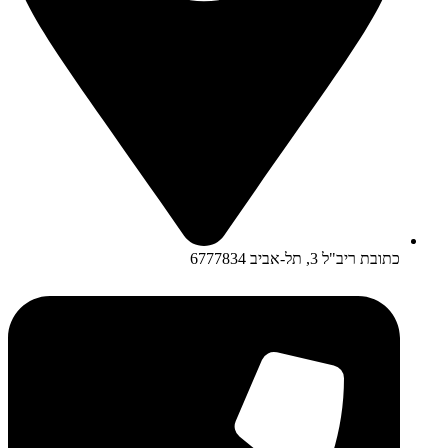
כתובת ריב"ל 3, תל-אביב 6777834