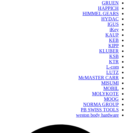
GRUEN
HAPPICH
HIMMEL GEARS
HYDAC
IGUS
iKey
KAUP
KEB
KIPP
KLUBER
KSB
KTR
L-com
LUTZ
McMASTER CARR
MISUMI
MOBIL
MOLYKOTE
MOOG
NORMA GROUP
PB SWISS TOOLS
weston body hardware