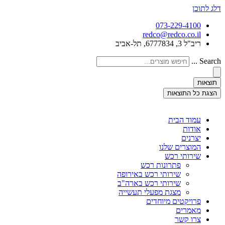
דלג לתוכן
073-229-4100
redco@redco.co.il
ריב"ל 3, 6777834, תל-אביב
Search ...
תוצאות
הצגת כל התוצאות
עמוד הבית
אודות
יצרנים
המוצרים שלנו
שירותי רכש
פתרונות רכש
שירותי רכש באירופה
שירותי רכש בארה"ב
מצגת מפעלי תעשייה
פרויקטים מיוחדים
מאמרים
צרו קשר