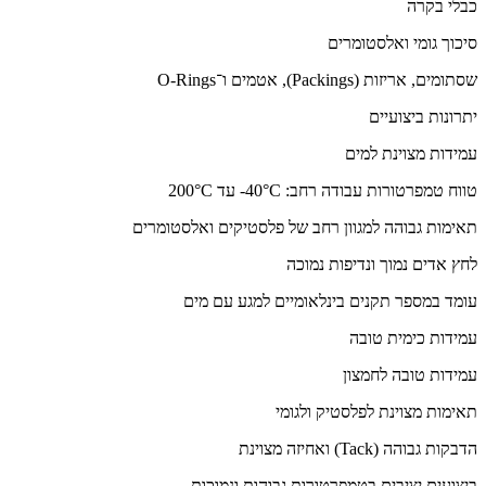
כבלי בקרה
סיכוך גומי ואלסטומרים
שסתומים, אריזות (Packings), אטמים ו־O-Rings
יתרונות ביצועיים
עמידות מצוינת למים
טווח טמפרטורות עבודה רחב: ‎-40°C עד ‎200°C
תאימות גבוהה למגוון רחב של פלסטיקים ואלסטומרים
לחץ אדים נמוך ונדיפות נמוכה
עומד במספר תקנים בינלאומיים למגע עם מים
עמידות כימית טובה
עמידות טובה לחמצון
תאימות מצוינת לפלסטיק ולגומי
הדבקות גבוהה (Tack) ואחיזה מצוינת
ביצועים יציבים בטמפרטורות גבוהות ונמוכות