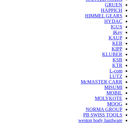
GRUEN
HAPPICH
HIMMEL GEARS
HYDAC
IGUS
iKey
KAUP
KEB
KIPP
KLUBER
KSB
KTR
L-com
LUTZ
McMASTER CARR
MISUMI
MOBIL
MOLYKOTE
MOOG
NORMA GROUP
PB SWISS TOOLS
weston body hardware