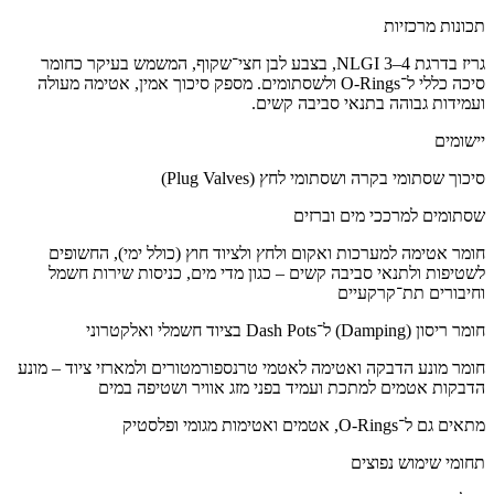
תכונות מרכזיות
גריז בדרגת NLGI 3–4, בצבע לבן חצי־שקוף, המשמש בעיקר כחומר
סיכה כללי ל־O-Rings ולשסתומים. מספק סיכוך אמין, אטימה מעולה
ועמידות גבוהה בתנאי סביבה קשים.
יישומים
סיכוך שסתומי בקרה ושסתומי לחץ (Plug Valves)
שסתומים למרככי מים וברזים
חומר אטימה למערכות ואקום ולחץ ולציוד חוץ (כולל ימי), החשופים
לשטיפות ולתנאי סביבה קשים – כגון מדי מים, כניסות שירות חשמל
וחיבורים תת־קרקעיים
חומר ריסון (Damping) ל־Dash Pots בציוד חשמלי ואלקטרוני
חומר מונע הדבקה ואטימה לאטמי טרנספורמטורים ולמארזי ציוד – מונע
הדבקות אטמים למתכת ועמיד בפני מזג אוויר ושטיפה במים
מתאים גם ל־O-Rings, אטמים ואטימות מגומי ופלסטיק
תחומי שימוש נפוצים