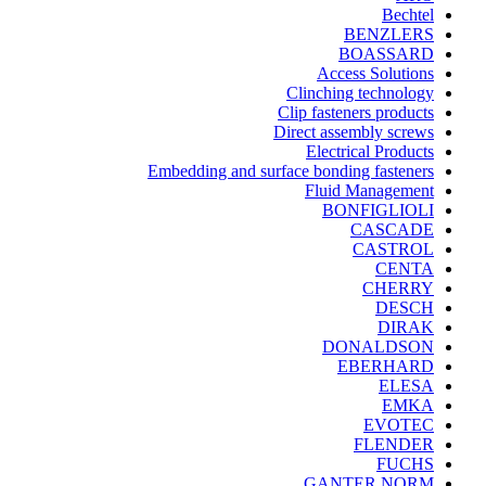
Bechtel
BENZLERS
BOASSARD
Access Solutions
Clinching technology
Clip fasteners products
Direct assembly screws
Electrical Products
Embedding and surface bonding fasteners
Fluid Management
BONFIGLIOLI
CASCADE
CASTROL
CENTA
CHERRY
DESCH
DIRAK
DONALDSON
EBERHARD
ELESA
EMKA
EVOTEC
FLENDER
FUCHS
GANTER NORM