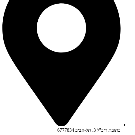
כתובת ריב"ל 3, תל-אביב 6777834