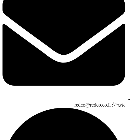
אימייל: redco@redco.co.il