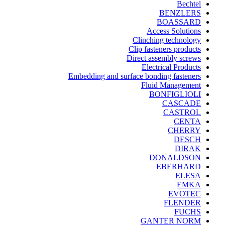
Bechtel
BENZLERS
BOASSARD
Access Solutions
Clinching technology
Clip fasteners products
Direct assembly screws
Electrical Products
Embedding and surface bonding fasteners
Fluid Management
BONFIGLIOLI
CASCADE
CASTROL
CENTA
CHERRY
DESCH
DIRAK
DONALDSON
EBERHARD
ELESA
EMKA
EVOTEC
FLENDER
FUCHS
GANTER NORM