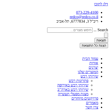
דלג לתוכן
073-229-4100
redco@redco.co.il
ריב"ל 3, 6777834, תל-אביב
Search ...
תוצאות
הצגת כל התוצאות
עמוד הבית
אודות
יצרנים
המוצרים שלנו
שירותי רכש
פתרונות רכש
שירותי רכש באירופה
שירותי רכש בארה"ב
מצגת מפעלי תעשייה
פרויקטים מיוחדים
מאמרים
צרו קשר