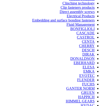
Clinching technology
Clip fasteners products
Direct assembly screws
Electrical Products
Embedding and surface bonding fasteners
Fluid Management
BONFIGLIOLI
CASCADE
CASTROL
CENTA
CHERRY
DESCH
DIRAK
DONALDSON
EBERHARD
ELESA
EMKA
EVOTEC
FLENDER
FUCHS
GANTER NORM
GRUEN
HAPPICH
HIMMEL GEARS
HYDAC