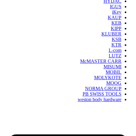
HYDAC
IGUS
iKey
KAUP
KEB
KIPP
KLUBER
KSB
KTR
L-com
LUTZ
McMASTER CARR
MISUMI
MOBIL
MOLYKOTE
MOOG
NORMA GROUP
PB SWISS TOOLS
weston body hardware