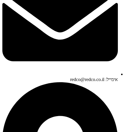
אימייל: redco@redco.co.il