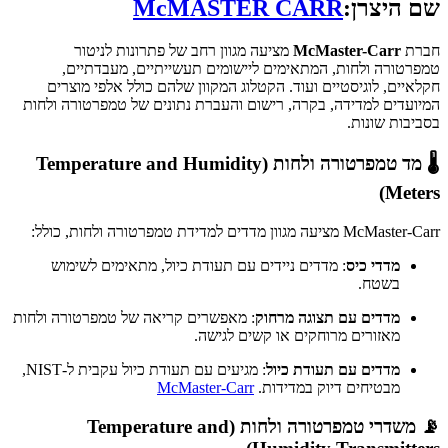
שם היצרן:
McMASTER CARR
חברת
McMaster-Carr
מציעה מגוון רחב של פתרונות לניטור
טמפרטורה ולחות, המתאימים ליישומים תעשייתיים, מעבדתיים,
חקלאיים, לוגיסטיים ועוד.
הקטלוג המקוון שלהם כולל אלפי מוצרים
המיועדים למדידה, בקרה, רישום והעברת נתונים של טמפרטורה ולחות
בסביבות שונות.
🌡️ מד טמפרטורה ולחות (Temperature and Humidity
Meters)
McMaster-Carr מציעה מגוון מדדים למדידת טמפרטורה ולחות, כולל:
מדדי כיס
:
מדדים ניידים עם תעודת כיול, מתאימים לשימוש
בשטח.
​
מדדים עם תצוגה מרחוק
:
מאפשרים קריאה של טמפרטורה ולחות
מאזורים מרוחקים או קשים לגישה.
​
מדדים עם תעודת כיול
:
מגיעים עם תעודת כיול עקבית ל-NIST,
מבטיחים דיוק במדידות.
​
McMaster-Carr
📡 משדרי טמפרטורה ולחות (Temperature and