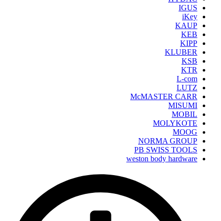
IGUS
iKey
KAUP
KEB
KIPP
KLUBER
KSB
KTR
L-com
LUTZ
McMASTER CARR
MISUMI
MOBIL
MOLYKOTE
MOOG
NORMA GROUP
PB SWISS TOOLS
weston body hardware