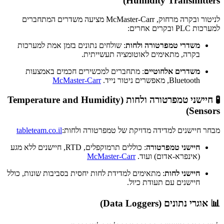
Humidity Transmitters)
לניטור ובקרה מרחוק, McMaster-Carr מציעה משדרים המתחברים
למערכות PLC ובקרים אחרים:
משדרי טמפרטורה ולחות
:
שולחים נתונים בזמן אמת למערכות
בקרה, מתאימים לאוטומציה תעשייתית.
​
משדרים אלחוטיים
:
מתחברים למכשירים חכמים באמצעות
Bluetooth, מאפשרים ניטור נייד.
​
McMaster-Carr
🧪 חיישני טמפרטורה ולחות (Temperature and Humidity
Sensors)
מבחר חיישנים למדידה מדויקת של טמפרטורה ולחות:
tableteam.co.il
חיישני טמפרטורה
:
כוללים תרמוקפלים, RTD, חיישנים ללא מגע
(אינפרא-אדום) ועוד.
​
McMaster-Carr
חיישני לחות
:
מתאימים למדידת לחות יחסית בסביבות שונות, כולל
חיישנים עם תעודת כיול.
​
📊 אוגרי נתונים (Data Loggers)