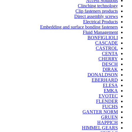
Access Solutions
Clinching technology
Clip fasteners products
Direct assembly screws
Electrical Products
Embedding and surface bonding fasteners
Fluid Management
BONFIGLIOLI
CASCADE
CASTROL
CENTA
CHERRY
DESCH
DIRAK
DONALDSON
EBERHARD
ELESA
EMKA
EVOTEC
FLENDER
FUCHS
GANTER NORM
GRUEN
HAPPICH
HIMMEL GEARS