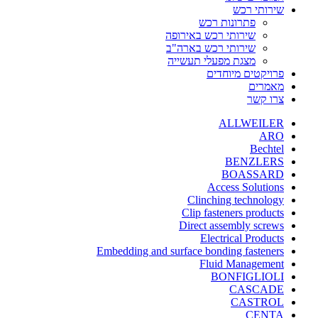
שירותי רכש
פתרונות רכש
שירותי רכש באירופה
שירותי רכש בארה"ב
מצגת מפעלי תעשייה
פרויקטים מיוחדים
מאמרים
צרו קשר
ALLWEILER
ARO
Bechtel
BENZLERS
BOASSARD
Access Solutions
Clinching technology
Clip fasteners products
Direct assembly screws
Electrical Products
Embedding and surface bonding fasteners
Fluid Management
BONFIGLIOLI
CASCADE
CASTROL
CENTA