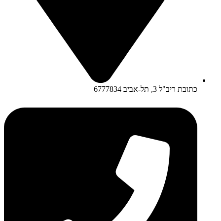
כתובת ריב"ל 3, תל-אביב 6777834