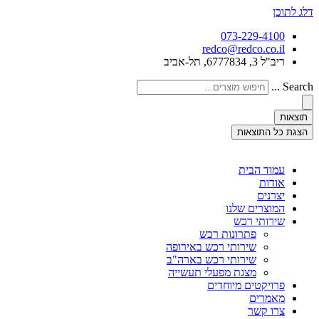
דלג לתוכן
073-229-4100
redco@redco.co.il
ריב"ל 3, 6777834, תל-אביב
Search ...
תוצאות
הצגת כל התוצאות
עמוד הבית
אודות
יצרנים
המוצרים שלנו
שירותי רכש
פתרונות רכש
שירותי רכש באירופה
שירותי רכש בארה"ב
מצגת מפעלי תעשייה
פרויקטים מיוחדים
מאמרים
צרו קשר