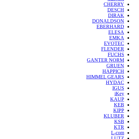
CHERRY
DESCH
DIRAK
DONALDSON
EBERHARD
ELESA
EMKA
EVOTEC
FLENDER
FUCHS
GANTER NORM
GRUEN
HAPPICH
HIMMEL GEARS
HYDAC
IGUS
iKey
KAUP
KEB
KIPP
KLUBER
KSB
KTR
L-com
LUTZ