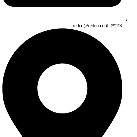
אימייל: redco@redco.co.il