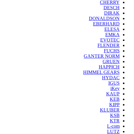
CHERRY
DESCH
DIRAK
DONALDSON
EBERHARD
ELESA
EMKA
EVOTEC
FLENDER
FUCHS
GANTER NORM
GRUEN
HAPPICH
HIMMEL GEARS
HYDAC
IGUS
iKey
KAUP
KEB
KIPP
KLUBER
KSB
KTR
L-com
LUTZ