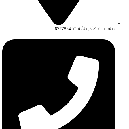
כתובת ריב"ל 3, תל-אביב 6777834