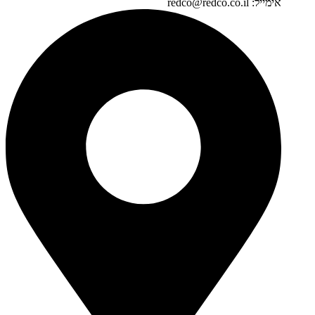
אימייל: redco@redco.co.il