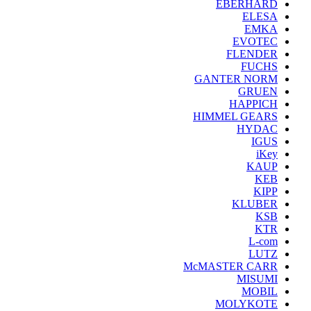
EBERHARD
ELESA
EMKA
EVOTEC
FLENDER
FUCHS
GANTER NORM
GRUEN
HAPPICH
HIMMEL GEARS
HYDAC
IGUS
iKey
KAUP
KEB
KIPP
KLUBER
KSB
KTR
L-com
LUTZ
McMASTER CARR
MISUMI
MOBIL
MOLYKOTE