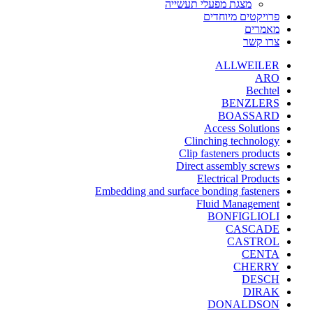
מצגת מפעלי תעשייה
פרויקטים מיוחדים
מאמרים
צרו קשר
ALLWEILER
ARO
Bechtel
BENZLERS
BOASSARD
Access Solutions
Clinching technology
Clip fasteners products
Direct assembly screws
Electrical Products
Embedding and surface bonding fasteners
Fluid Management
BONFIGLIOLI
CASCADE
CASTROL
CENTA
CHERRY
DESCH
DIRAK
DONALDSON