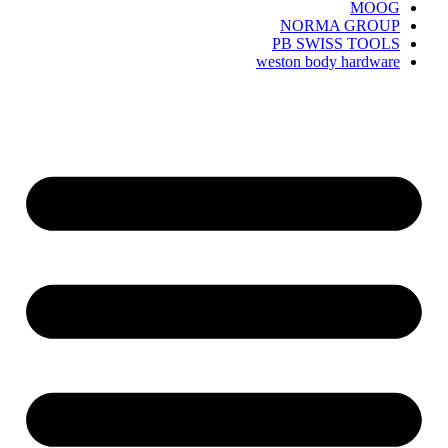
MOOG
NORMA GROUP
PB SWISS TOOLS
weston body hardware