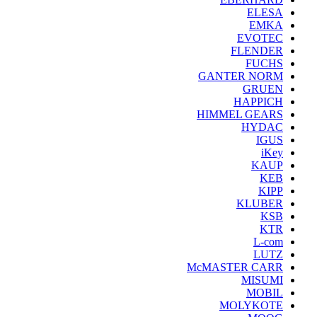
ELESA
EMKA
EVOTEC
FLENDER
FUCHS
GANTER NORM
GRUEN
HAPPICH
HIMMEL GEARS
HYDAC
IGUS
iKey
KAUP
KEB
KIPP
KLUBER
KSB
KTR
L-com
LUTZ
McMASTER CARR
MISUMI
MOBIL
MOLYKOTE