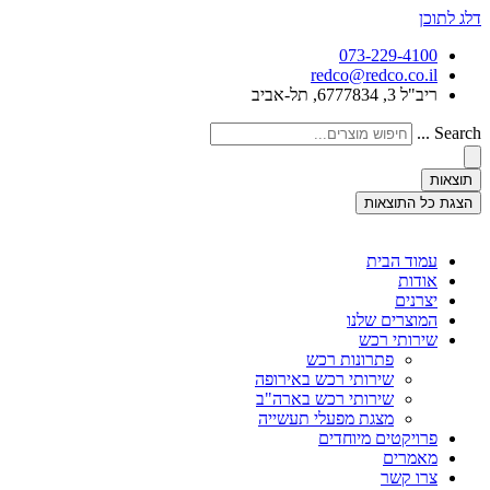
דלג לתוכן
073-229-4100
redco@redco.co.il
ריב"ל 3, 6777834, תל-אביב
Search ...
תוצאות
הצגת כל התוצאות
עמוד הבית
אודות
יצרנים
המוצרים שלנו
שירותי רכש
פתרונות רכש
שירותי רכש באירופה
שירותי רכש בארה"ב
מצגת מפעלי תעשייה
פרויקטים מיוחדים
מאמרים
צרו קשר