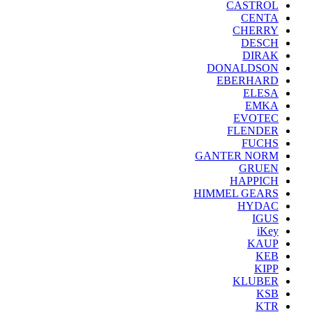
CASTROL
CENTA
CHERRY
DESCH
DIRAK
DONALDSON
EBERHARD
ELESA
EMKA
EVOTEC
FLENDER
FUCHS
GANTER NORM
GRUEN
HAPPICH
HIMMEL GEARS
HYDAC
IGUS
iKey
KAUP
KEB
KIPP
KLUBER
KSB
KTR