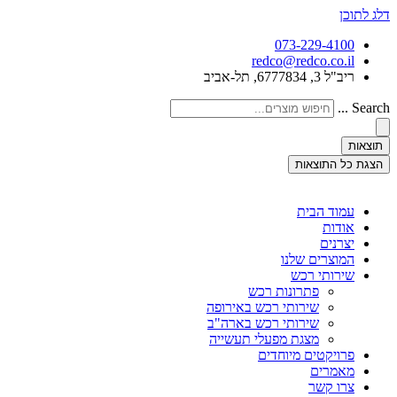
דלג לתוכן
073-229-4100
redco@redco.co.il
ריב"ל 3, 6777834, תל-אביב
Search ...
תוצאות
הצגת כל התוצאות
עמוד הבית
אודות
יצרנים
המוצרים שלנו
שירותי רכש
פתרונות רכש
שירותי רכש באירופה
שירותי רכש בארה"ב
מצגת מפעלי תעשייה
פרויקטים מיוחדים
מאמרים
צרו קשר