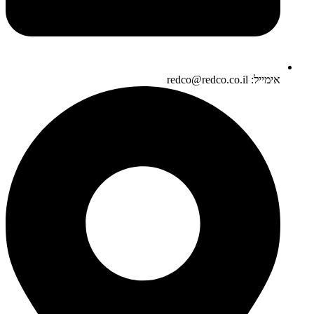
אימייל: redco@redco.co.il