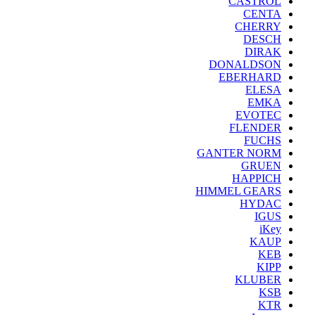
CASTROL
CENTA
CHERRY
DESCH
DIRAK
DONALDSON
EBERHARD
ELESA
EMKA
EVOTEC
FLENDER
FUCHS
GANTER NORM
GRUEN
HAPPICH
HIMMEL GEARS
HYDAC
IGUS
iKey
KAUP
KEB
KIPP
KLUBER
KSB
KTR