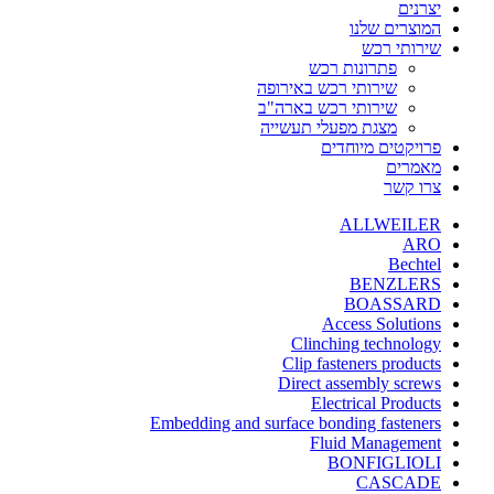
יצרנים
המוצרים שלנו
שירותי רכש
פתרונות רכש
שירותי רכש באירופה
שירותי רכש בארה"ב
מצגת מפעלי תעשייה
פרויקטים מיוחדים
מאמרים
צרו קשר
ALLWEILER
ARO
Bechtel
BENZLERS
BOASSARD
Access Solutions
Clinching technology
Clip fasteners products
Direct assembly screws
Electrical Products
Embedding and surface bonding fasteners
Fluid Management
BONFIGLIOLI
CASCADE