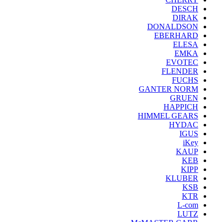
DESCH
DIRAK
DONALDSON
EBERHARD
ELESA
EMKA
EVOTEC
FLENDER
FUCHS
GANTER NORM
GRUEN
HAPPICH
HIMMEL GEARS
HYDAC
IGUS
iKey
KAUP
KEB
KIPP
KLUBER
KSB
KTR
L-com
LUTZ