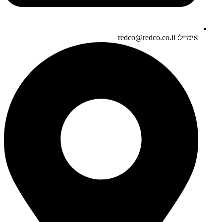
אימייל: redco@redco.co.il