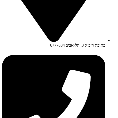
כתובת ריב"ל 3, תל-אביב 6777834