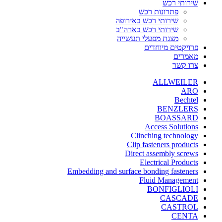
שירותי רכש
פתרונות רכש
שירותי רכש באירופה
שירותי רכש בארה"ב
מצגת מפעלי תעשייה
פרויקטים מיוחדים
מאמרים
צרו קשר
ALLWEILER
ARO
Bechtel
BENZLERS
BOASSARD
Access Solutions
Clinching technology
Clip fasteners products
Direct assembly screws
Electrical Products
Embedding and surface bonding fasteners
Fluid Management
BONFIGLIOLI
CASCADE
CASTROL
CENTA