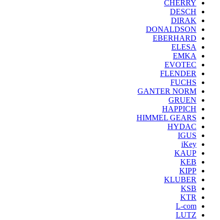
CHERRY
DESCH
DIRAK
DONALDSON
EBERHARD
ELESA
EMKA
EVOTEC
FLENDER
FUCHS
GANTER NORM
GRUEN
HAPPICH
HIMMEL GEARS
HYDAC
IGUS
iKey
KAUP
KEB
KIPP
KLUBER
KSB
KTR
L-com
LUTZ