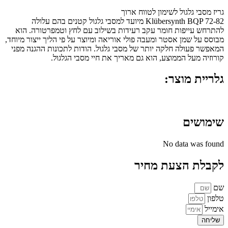
גריז מסבי גלגול לשימון לטווח ארוך
Klübersynth BQP 72-82 מיועד למסבי גלגול קטנים בהם עלולה
להתרחש עייפות חומר עקב רעידות בשילוב עם לחץ וטמפרטורה. הוא
מבוסס על שמן אסטר ומעבה פולי אוריאה ומיוצר על פי הליך ייצור מיוחד,
המאפשר פעולה חלקה יותר של מסבי גלגול. הודות לתכונות ההגנה מפני
קורוזיה מעל הממוצע, הוא גם מאריך את חיי מסבי הגלגול.
גלריית מוצר:
שימושים
No data was found
לקבלת הצעת מחיר
שם
טלפון
אימייל
שליחה