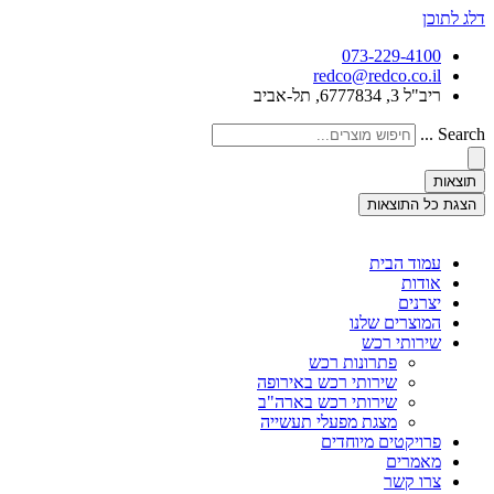
דלג לתוכן
073-229-4100
redco@redco.co.il
ריב"ל 3, 6777834, תל-אביב
Search ...
תוצאות
הצגת כל התוצאות
עמוד הבית
אודות
יצרנים
המוצרים שלנו
שירותי רכש
פתרונות רכש
שירותי רכש באירופה
שירותי רכש בארה"ב
מצגת מפעלי תעשייה
פרויקטים מיוחדים
מאמרים
צרו קשר