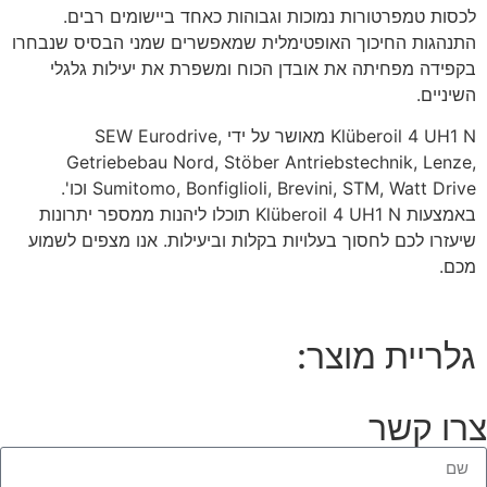
לכסות טמפרטורות נמוכות וגבוהות כאחד ביישומים רבים.
התנהגות החיכוך האופטימלית שמאפשרים שמני הבסיס שנבחרו
בקפידה מפחיתה את אובדן הכוח ומשפרת את יעילות גלגלי
השיניים.
Klüberoil 4 UH1 N מאושר על ידי SEW Eurodrive,
Getriebebau Nord, Stöber Antriebstechnik, Lenze,
Sumitomo, Bonfiglioli, Brevini, STM, Watt Drive וכו'.
באמצעות Klüberoil 4 UH1 N תוכלו ליהנות ממספר יתרונות
שיעזרו לכם לחסוך בעלויות בקלות וביעילות. אנו מצפים לשמוע
מכם.
גלריית מוצר:
צרו קשר