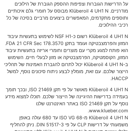
על הדרישות הגוברות וצפיפות ההספק הגוברת של הילוכים
מודרניים. Klüberoil 4 UH1 N מבוסס על חומרי גלם איכותיים
ותוספים מתקדמים, המאפשרים ביצועים מרביים בסיכה של כל
רכיבי ההילוכים.
Klüberoil 4 UH1 N רשום כ-NSF H1 לשימוש בתעשיות עיבוד
המזון והפרמצבטיקה ועומד בתקן FDA 21 CFR Sec 178.3570.
הוא פותח למגע מקרי עם מוצרים וחומרי אריזה בתעשיות עיבוד
המזון, הקוסמטיקה, הפרמצבטיקה או מזון לבעלי חיים. השימוש
ב-Klüberoil 4 UH1 N יכול לתרום להגברת האמינות של תהליכי
הייצור שלכם. עם זאת, מומלץ לבצע ניתוח סיכונים נוסף, למשל
HACCP.
Klüberoil 4 UH1 N מאושר על פי תקן ISO 21469, ובכך תומך
בעמידה בדרישות ההיגיינה של הייצור שלכם. תוכלו למצוא מידע
נוסף על תקן ISO 21469 באתר האינטרנט שלנו
www.klueber.com.
Klüberoil 4 UH1 N מ-ISO VG 68 עד 680 עולה באופן
משמעותי על דרישות CLP על פי DIN 51517-3. ניתן להחליף