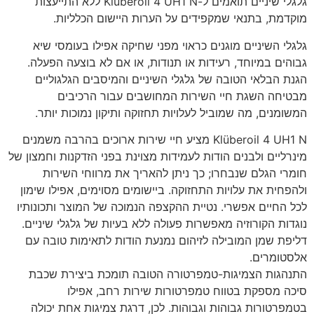
גלגלי שיניים תואמים ל-Klüberoil 4 UH1 N ללא התייעצות
מוקדמת, בתנאי שמקפידים על הערות היישום הכלליות.
גלגלי השיניים מוגנים כראוי מפני שחיקה אפילו בעומסי שיא
גבוהים במיוחד, רעידות או תנודות, או אם לא בוצעה הפעלה.
הגנת הבלאי הטובה של גלגלי השיניים והמיסבים הגלגוליים
מבטיחה השגת חיי השירות המחושבים עבור הרכיבים
המשומנים, מה שמוביל לעלויות תחזוקה ותיקון נמוכות יותר.
Klüberoil 4 UH1 N מציע חיי שירות ארוכים בהרבה משמנים
מינרליים ולבנים הודות לעמידות מצוינת בפני הזדקנות וחמצון של
חומרי הגלם שנבחרו; כך ניתן להאריך את מרווחי השירות
ולהפחית את עלויות התחזוקה. ביישומים מסוימים, אפילו שימון
לכל החיים אפשרי. נטיית ההקצפה הנמוכה של המוצר ותכונותיו
נוגדות הקורוזיה מאפשרות פעולה ללא בעיות של גלגלי שיניים.
דליפת שמן המובילה לזיהום נמנעת הודות לתאימות טובה עם
אלסטומרים.
התנהגות הצמיגות-טמפרטורה הטובה תומכת ביצירת שכבת
סיכה מספקת בטווח טמפרטורות שירות רחב, אפילו
בטמפרטורות גבוהות וגבוהות. לכן, דרגת צמיגות אחת יכולה