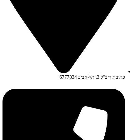
כתובת ריב"ל 3, תל-אביב 6777834