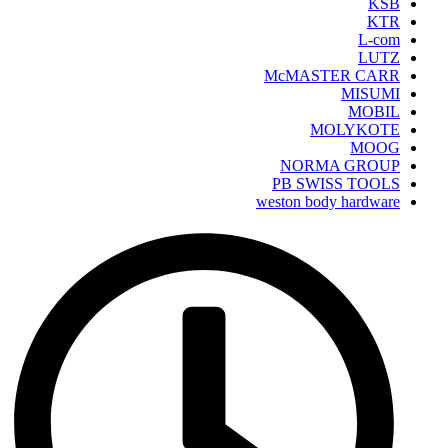
KSB
KTR
L-com
LUTZ
McMASTER CARR
MISUMI
MOBIL
MOLYKOTE
MOOG
NORMA GROUP
PB SWISS TOOLS
weston body hardware