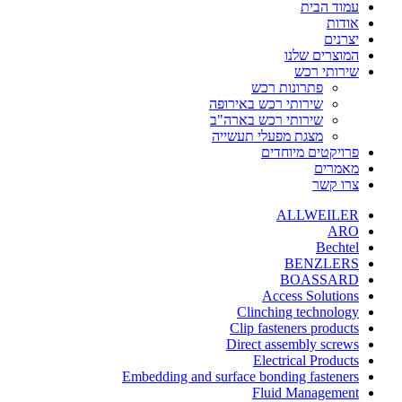
עמוד הבית
אודות
יצרנים
המוצרים שלנו
שירותי רכש
פתרונות רכש
שירותי רכש באירופה
שירותי רכש בארה"ב
מצגת מפעלי תעשייה
פרויקטים מיוחדים
מאמרים
צרו קשר
ALLWEILER
ARO
Bechtel
BENZLERS
BOASSARD
Access Solutions
Clinching technology
Clip fasteners products
Direct assembly screws
Electrical Products
Embedding and surface bonding fasteners
Fluid Management