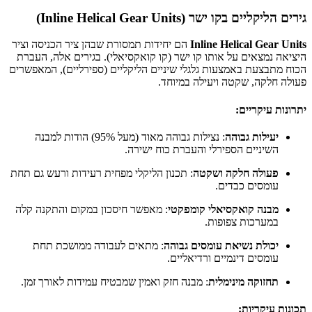
גירים הליקליים בקו ישר (Inline Helical Gear Units)
Inline Helical Gear Units
הם יחידות תמסורת שבהן ציר הכניסה וציר
היציאה נמצאים על אותו קו ישר (קו קואקסיאלי). בגירים אלה, העברת
הכוח מתבצעת באמצעות גלגלי שיניים הליקליים (ספירליים), המאפשרים
פעולה חלקה, שקטה ויעילה במיוחד.
יתרונות עיקריים:
יעילות גבוהה
: נצילות גבוהה מאוד (מעל 95%) הודות למבנה
השיניים הספירלי והעברת כוח ישירה.
פעולה חלקה ושקטה
: תכנון הליקלי מפחית רעידות ורעש גם תחת
עומסים כבדים.
מבנה קואקסיאלי קומפקטי
: מאפשר חיסכון במקום והתקנה קלה
במערכות צפופות.
יכולת נשיאת עומסים גבוהה
: מתאים לעבודה ממושכת תחת
עומסים דינמיים ורדיאליים.
תחזוקה מינימלית
: מבנה חזק ואמין שמבטיח עמידות לאורך זמן.
תכונות עיקריות: