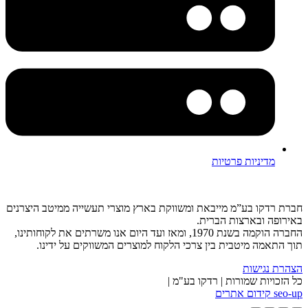
מדיניות פרטיות
חברת רדקו בע”מ מייבאת ומשווקת בארץ מוצרי תעשייה ממיטב היצרנים
באירופה ובארצות הברית.
החברה הוקמה בשנת 1970, ומאז ועד היום אנו משרתים את לקוחותינו,
תוך התאמה מיטבית בין צרכי הלקוח למוצרים המשווקים על ידינו.
הצהרת נגישות
כל הזכויות שמורות | רדקו בע"מ |
seo-up קידום אתרים