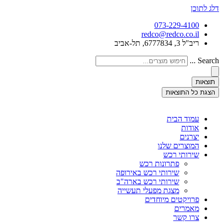
דלג לתוכן
073-229-4100
redco@redco.co.il
ריב"ל 3, 6777834, תל-אביב
Search ...
תוצאות
הצגת כל התוצאות
עמוד הבית
אודות
יצרנים
המוצרים שלנו
שירותי רכש
פתרונות רכש
שירותי רכש באירופה
שירותי רכש בארה"ב
מצגת מפעלי תעשייה
פרויקטים מיוחדים
מאמרים
צרו קשר