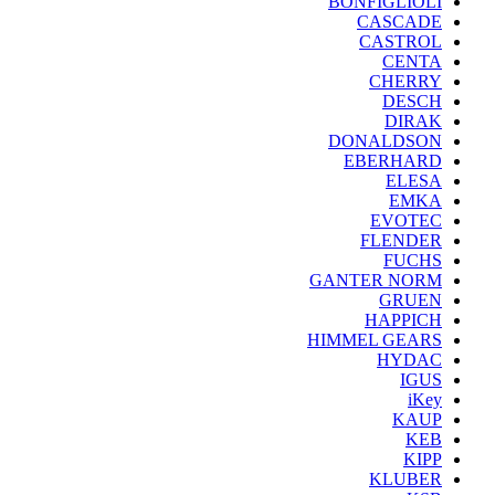
BONFIGLIOLI
CASCADE
CASTROL
CENTA
CHERRY
DESCH
DIRAK
DONALDSON
EBERHARD
ELESA
EMKA
EVOTEC
FLENDER
FUCHS
GANTER NORM
GRUEN
HAPPICH
HIMMEL GEARS
HYDAC
IGUS
iKey
KAUP
KEB
KIPP
KLUBER