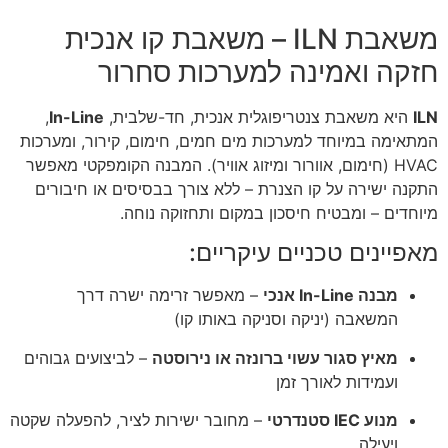
משאבת ILN – משאבת קו אנכית
חזקה ואמינה למערכות סחרור
ILN
היא משאבת צנטריפוגלית אנכית, חד-שלבית,
In-Line
,
המתאימה במיוחד למערכות מים חמים, חימום, קירור, ומערכות
HVAC (חימום, אוורור ומיזוג אוויר). המבנה הקומפקטי מאפשר
התקנה ישירה על קו הצנרת – ללא צורך בבסיסים או חיבורים
מיוחדים – ומבטיח חיסכון במקום ותחזוקה נוחה.
מאפיינים טכניים עיקריים:
מבנה In-Line אנכי
– מאפשר זרימה ישרה דרך
המשאבה (יניקה וסניקה באותו קו)
מאיץ סגור עשוי ברונזה או נירוסטה
– לביצועים גבוהים
ועמידות לאורך זמן
מנוע IEC סטנדרטי
– מחובר ישירות לציר, להפעלה שקטה
ויעילה