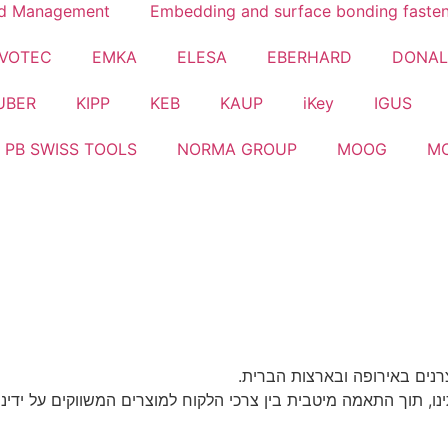
id Management
Embedding and surface bonding faste
VOTEC
EMKA
ELESA
EBERHARD
DONA
UBER
KIPP
KEB
KAUP
iKey
IGUS
PB SWISS TOOLS
NORMA GROUP
MOOG
M
נים באירופה ובארצות הברית.