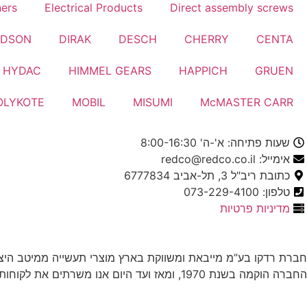
ners
Electrical Products
Direct assembly screws
LDSON
DIRAK
DESCH
CHERRY
CENTA
HYDAC
HIMMEL GEARS
HAPPICH
GRUEN
OLYKOTE
MOBIL
MISUMI
McMASTER CARR
שעות פתיחה: א'-ה' 8:00-16:30
אימייל: redco@redco.co.il
כתובת ריב"ל 3, תל-אביב 6777834
טלפון: 073-229-4100
מדיניות פרטיות
חברת רדקו בע”מ מייבאת ומשווקת בארץ מוצרי תעשייה ממיטב היצר
החברה הוקמה בשנת 1970, ומאז ועד היום אנו משרתים את לקוחותינו, תוך התאמה מיטבית בין צרכי הלקוח למוצרים המשווקים על ידינו.