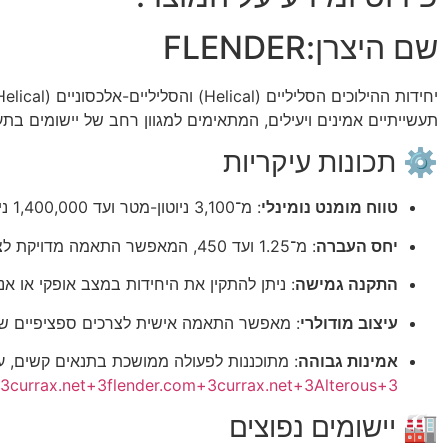
שם היצרן:
FLENDER
תעשייתיים אמינים ויעילים, המתאימים למגוון רחב של יישומים בתע
⚙️ תכונות עיקריות
טווח מומנט נומינלי
:
מ־3,100 ניוטון-מטר ועד 1,400,000 ניוטון-מטר, ב־28 גדלים שונים.
יחס העברה
:
מ־1.25 ועד 450, המאפשר התאמה מדויקת לצרכים שונים.
התקנה גמישה
:
ניתן להתקין את היחידות במצב אופקי או אנכ
עיצוב מודולרי
:
מאפשר התאמה אישית לצרכים ספציפיים של
אמינות גבוהה
:
מתוכננות לפעולה ממושכת בתנאים קשים, עם
3
currax.net
+3
flender.com
+3
currax.net
+3
Alterous
+3
🏭 יישומים נפוצים