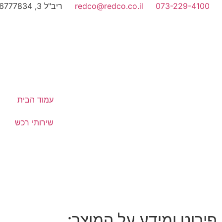
073-229-4100
redco@redco.co.il
ריב"ל 3, 6777834, תל-אביב
עמוד הבית
שירותי רכש
פירוט ומידע על המוצר: