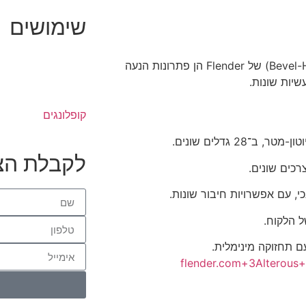
שימושים
יחידות ההילוכים הסליליים (Helical) והסליליים-אלכסוניים (Bevel-Helical) של Flender הן פתרונות הנעה
שיות שונות.
קופלונגים
לקבלת הצ
י, עם אפשרויות חיבור שונות.
 הלקוח.
 תחזוקה מינימלית.
flender.com
+3
Alterous
+