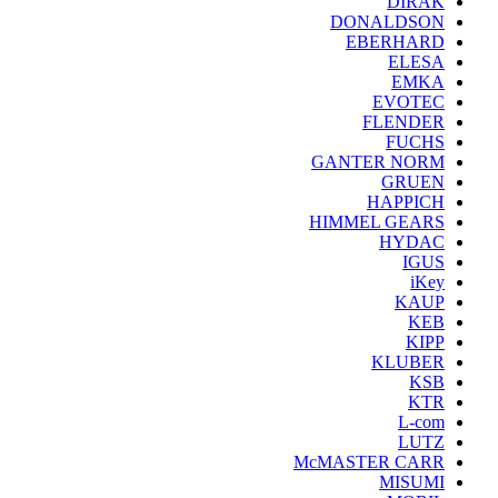
DIRAK
DONALDSON
EBERHARD
ELESA
EMKA
EVOTEC
FLENDER
FUCHS
GANTER NORM
GRUEN
HAPPICH
HIMMEL GEARS
HYDAC
IGUS
iKey
KAUP
KEB
KIPP
KLUBER
KSB
KTR
L-com
LUTZ
McMASTER CARR
MISUMI