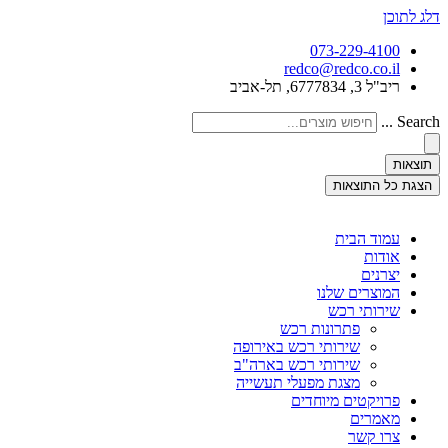
דלג לתוכן
073-229-4100
redco@redco.co.il
ריב"ל 3, 6777834, תל-אביב
Search ...
תוצאות
הצגת כל התוצאות
עמוד הבית
אודות
יצרנים
המוצרים שלנו
שירותי רכש
פתרונות רכש
שירותי רכש באירופה
שירותי רכש בארה"ב
מצגת מפעלי תעשייה
פרויקטים מיוחדים
מאמרים
צרו קשר