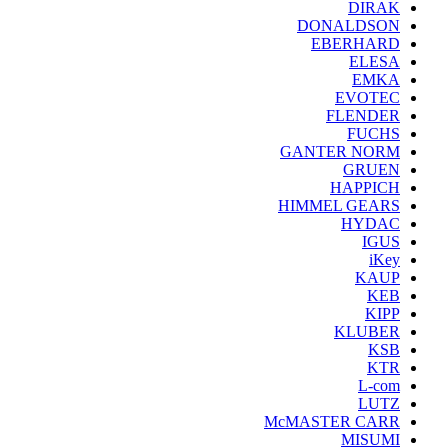
DIRAK
DONALDSON
EBERHARD
ELESA
EMKA
EVOTEC
FLENDER
FUCHS
GANTER NORM
GRUEN
HAPPICH
HIMMEL GEARS
HYDAC
IGUS
iKey
KAUP
KEB
KIPP
KLUBER
KSB
KTR
L-com
LUTZ
McMASTER CARR
MISUMI