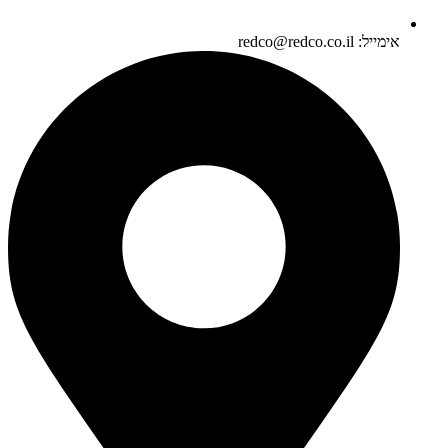
אימייל: redco@redco.co.il