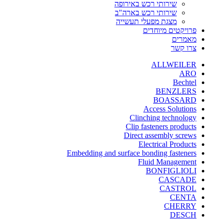
שירותי רכש באירופה
שירותי רכש בארה"ב
מצגת מפעלי תעשייה
פרויקטים מיוחדים
מאמרים
צרו קשר
ALLWEILER
ARO
Bechtel
BENZLERS
BOASSARD
Access Solutions
Clinching technology
Clip fasteners products
Direct assembly screws
Electrical Products
Embedding and surface bonding fasteners
Fluid Management
BONFIGLIOLI
CASCADE
CASTROL
CENTA
CHERRY
DESCH