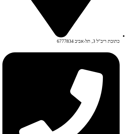
כתובת ריב"ל 3, תל-אביב 6777834