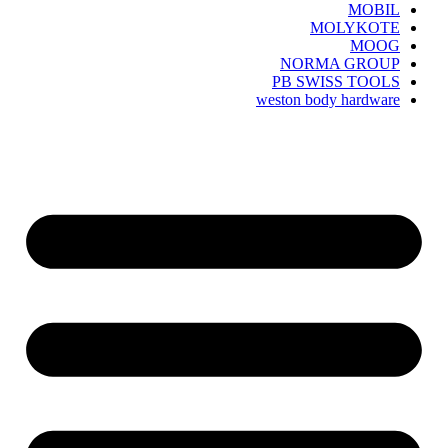
MOBIL
MOLYKOTE
MOOG
NORMA GROUP
PB SWISS TOOLS
weston body hardware